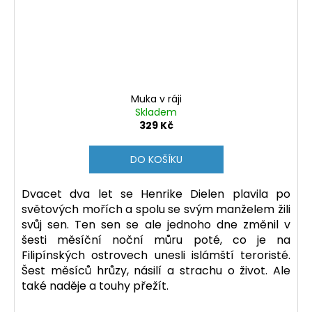
Muka v ráji
Skladem
329 Kč
DO KOŠÍKU
Dvacet dva let se Henrike Dielen plavila po
světových mořích a spolu se svým manželem žili
svůj sen. Ten sen se ale jednoho dne změnil v
šesti měsíční noční můru poté, co je na
Filipínských ostrovech unesli islámští teroristé.
Šest měsíců hrůzy, násilí a strachu o život. Ale
také naděje a touhy přežít.