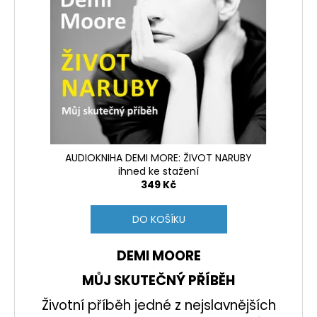
č
s
t
u
p
ů
j
r
e
o
m
e
d
u
NAVIGAČNÍ
k
CVIČENÍ
t
1
250
ů
AUDIOKNIHA DEMI MORE: ŽIVOT NARUBY
Kč
ihned ke stažení
349 Kč
DO KOŠÍKU
DEMI MOORE
MŮJ SKUTEČNÝ PŘÍBĚH
Životní příběh jedné z nejslavnějších