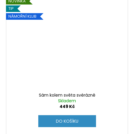
NOVINKA
TIP
NÁMOŘNÍ KLUB
Sám kolem světa svérázně
Skladem
449 Kč
DO KOŠÍKU