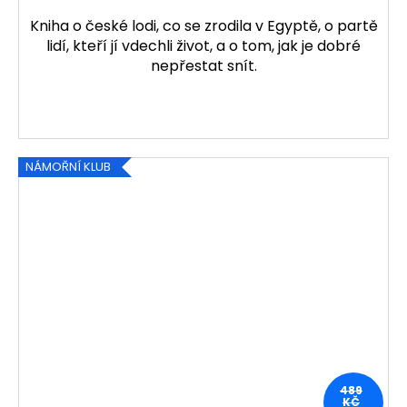
Kniha o české lodi, co se zrodila v Egyptě, o partě
lidí, kteří jí vdechli život, a o tom, jak je dobré
nepřestat snít.
NÁMOŘNÍ KLUB
489
KČ