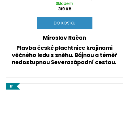
Skladem
319 Kč
DO KOŠÍKU
Miroslav Račan
Plavba české plachtnice krajinami
věčného ledu s sněhu. Bájnou a téměř
nedostupnou Severozápadní cestou.
TIP