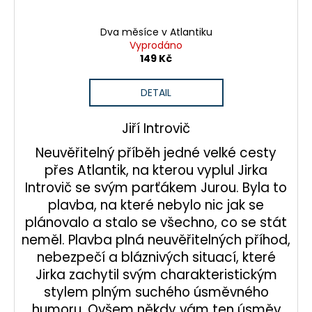
Dva měsíce v Atlantiku
Vyprodáno
149 Kč
DETAIL
Jiří Introvič
Neuvěřitelný příběh jedné velké cesty
přes Atlantik, na kterou vyplul Jirka
Introvič se svým parťákem Jurou. Byla to
plavba, na které nebylo nic jak se
plánovalo a stalo se všechno, co se stát
neměl. Plavba plná neuvěřitelných příhod,
nebezpečí a bláznivých situací, které
Jirka zachytil svým charakteristickým
stylem plným suchého úsměvného
humoru. Ovšem někdy vám ten úsměv