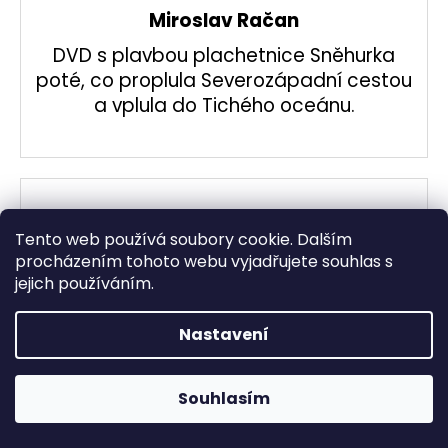
Miroslav Račan
DVD s plavbou plachetnice Sněhurka
poté, co proplula Severozápadní cestou
a vplula do Tichého oceánu.
Tento web používá soubory cookie. Dalším
procházením tohoto webu vyjadřujete souhlas s
jejich používáním.
Nastavení
Ve dnech 10.8. - 14.8 máme celoredakční dovolenou a Vaši
Souhlasím
objednávku vyřídíme později. Děkujeme za pochopení!