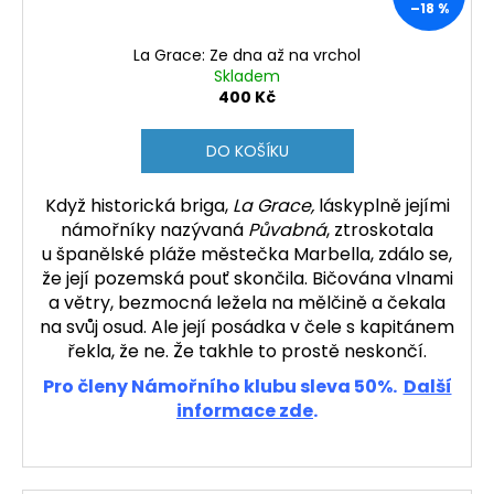
–18 %
La Grace: Ze dna až na vrchol
Skladem
400 Kč
DO KOŠÍKU
Když historická briga,
La Grace,
láskyplně jejími
námořníky nazývaná
Půvabná
, ztros­kotala
u španělské pláže městečka Marbella, zdálo se,
že její pozemská pouť skončila. Bičována vlnami
a větry, bezmocná ležela na mělčině a čekala
na svůj osud. Ale její posádka v čele s kapitánem
řekla, že ne. Že takhle to prostě neskončí.
Pro členy Námořního klubu sleva 50%.
Další
informace zde
.