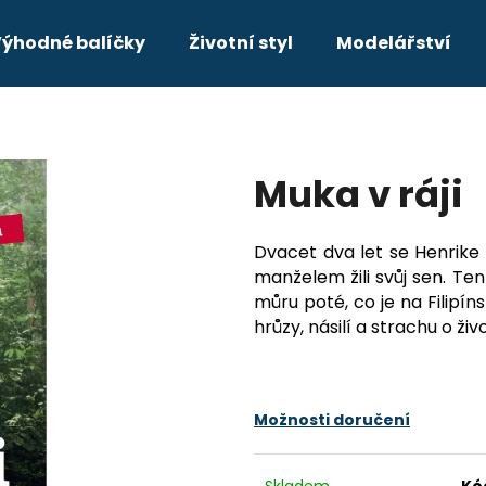
ýhodné balíčky
Životní styl
Modelářství
Co potřebujete najít?
Muka v ráji
HLEDAT
Dvacet dva let se Henrike
manželem žili svůj sen. Te
Doporučujeme
můru poté, co je na Filipín
hrůzy, násilí a strachu o živ
VHF KOMPLETNÍ PRŮVODCE PRO
DAY SKIPPER
JACHTAŘE
349 Kč
211 Kč
Původně:
249 Kč
Možnosti doručení
Skladem
Kó