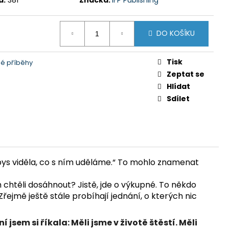
DO KOŠÍKU
Tisk
é příběhy
Zeptat se
Hlídat
Sdílet
 abys viděla, co s ním uděláme.“ To mohlo znamenat
 chtěli dosáhnout? Jistě, jde o výkupné. To někdo
jmě ještě stále probíhají jednání, o kterých nic
jsem si říkala: Měli jsme v životě štěstí. Měli