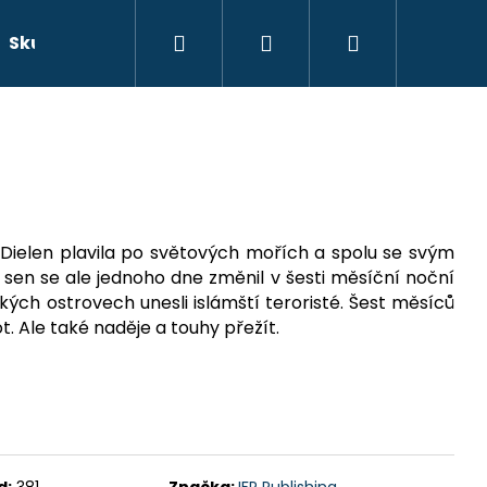
Hledat
Přihlášení
Nákupní
Skutečné příběhy
Beletrie
Doprava a platb
košík
 Dielen plavila po světových mořích a spolu se svým
n sen se ale jednoho dne změnil v šesti měsíční noční
ských ostrovech unesli islámští teroristé. Šest měsíců
ot. Ale také naděje a touhy přežít.
d:
381
Značka:
IFP Publishing