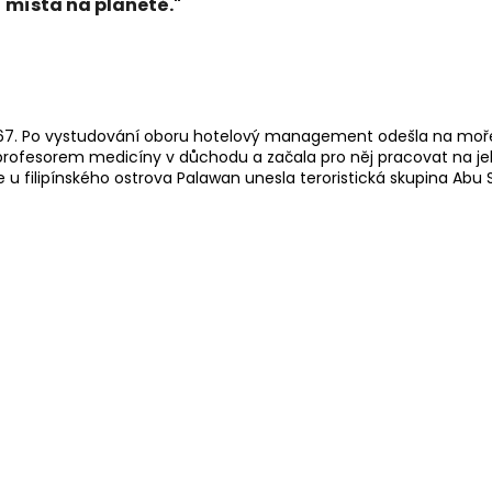
í místa na planetě."
1967. Po vystudování oboru hotelový management odešla na moře 
profesorem medicíny v důchodu a začala pro něj pracovat na jeho
je u filipínského ostrova Palawan unesla teroristická skupina Abu S