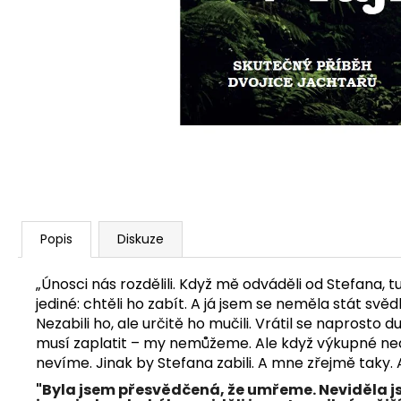
Popis
Diskuze
„Únosci nás rozdělili. Když mě odváděli od Stefana, 
jediné: chtěli ho zabít. A já jsem se neměla stát svěd
Nezabili ho, ale určitě ho mučili. Vrátil se napros
musí zaplatit – my nemůžeme. Ale když výkupné nedo
nevíme. Jinak by Stefana zabili. A mne zřejmě taky.
"Byla jsem přesvědčená, že umřeme. Neviděla jsem 