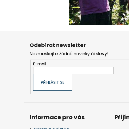
Z
á
Odebírat newsletter
p
Nezmeškejte žádné novinky či slevy!
a
t
E-mail
í
PŘIHLÁSIT SE
Informace pro vás
Přij