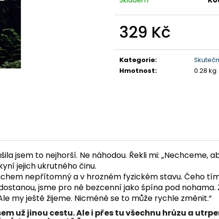
329 Kč
Měrná
cena:
Kategorie
:
Skutečn
Hmotnost
:
0.28 kg
tušila jsem to nejhorší. Ne náhodou. Řekli mi: „Nechceme,
kyní jejich ukrutného činu.
to duchem nepřítomný a v hrozném fyzickém stavu. Čeho tím
stanou, jsme pro ně bezcenní jako špína pod nohama. Zře
 Ale my ještě žijeme. Nicméně se to může rychle změnit.“
už jinou cestu. Ale i přes tu všechnu hrůzu a utrpení 