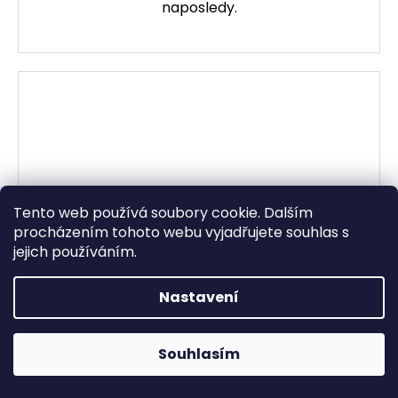
naposledy.
Tento web používá soubory cookie. Dalším
procházením tohoto webu vyjadřujete souhlas s
jejich používáním.
Nastavení
818 KČ
–38 %
Ve dnech 10.8. - 14.8 máme celoredakční dovolenou a Vaši
Souhlasím
BALÍČEK PRO ŠTÍHLOU POSTAVU č. 3
objednávku vyřídíme později. Děkujeme za pochopení!
Skladem
500 Kč