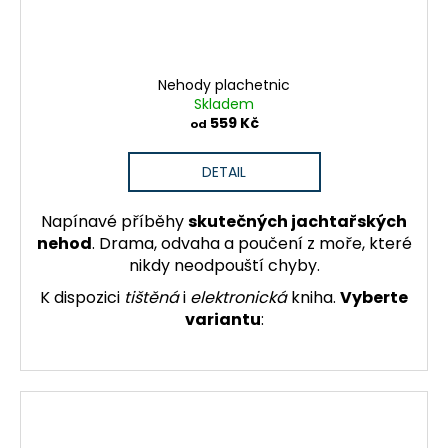
Nehody plachetnic
Skladem
559 Kč
od
DETAIL
Napínavé příběhy
skutečných jachtařských
nehod
. Drama, odvaha a poučení z moře, které
nikdy neodpouští chyby.
K dispozici
tištěná
i
elektronická
kniha.
Vyberte
variantu
: