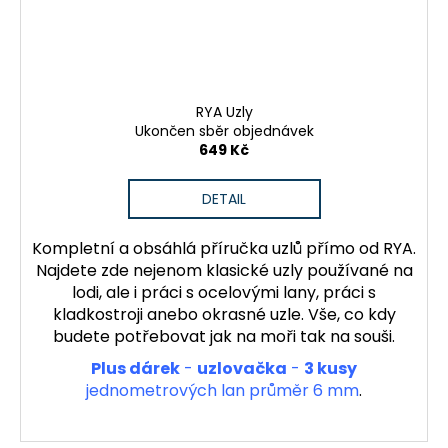
RYA Uzly
Ukončen sběr objednávek
649 Kč
DETAIL
Kompletní a obsáhlá příručka uzlů přímo od RYA.
Najdete zde nejenom klasické uzly používané na
lodi, ale i práci s ocelovými lany, práci s
kladkostroji anebo okrasné uzle. Vše, co kdy
budete potřebovat jak na moři tak na souši.
Plus dárek
-
uzlovačka
-
3 kusy
jednometrových lan průměr 6 mm
.