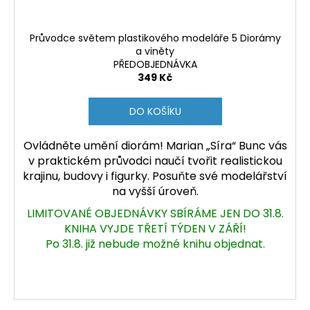
a
j
Průvodce světem plastikového modeláře 5 Diorámy
í
a viněty
PŘEDOBJEDNÁVKA
t
349 Kč
?
DO KOŠÍKU
Ovládněte umění diorám! Marian „Síra“ Bunc vás
v praktickém průvodci naučí tvořit realistickou
HLEDAT
krajinu, budovy i figurky. Posuňte své modelářství
na vyšší úroveň.
LIMITOVANÉ OBJEDNÁVKY SBÍRÁME JEN DO 31.8.
D
KNIHA VYJDE TŘETÍ TÝDEN V ZÁŘÍ!
o
Po 31.8. již nebude možné knihu objednat.
p
o
r
u