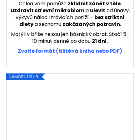
Colea vám pomůže
zklidnit zánět v těle
,
uzdravit střevní mikrobiom
a
ulevit
od únavy,
výkyvů nálad i trávicích potíží –
bez striktní
diety
a seznamu
zakázaných potravin
.
Motýli v břiše nejsou jen básnický obrat. Stačí 5–
10 minut denně po dobu
21 dní
.
Zvolte formát (tištěná kniha nebo PDF)
NÁMOŘNÍ KLUB