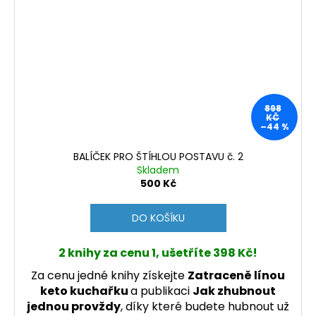
898
KČ
–44 %
BALÍČEK PRO ŠTÍHLOU POSTAVU č. 2
Skladem
500 Kč
DO KOŠÍKU
2 knihy za cenu 1, ušetříte 398 Kč!
Za cenu jedné knihy získejte
Zatraceně línou
keto kuchařku
a publikaci
Jak zhubnout
jednou provždy
, díky které budete hubnout už