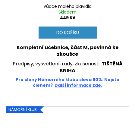
Vůdce malého plavidla
Skladem
449 Kč
DO KOŠÍKU
Kompletní učebnice, část M, povinná ke
zkoušce
Předpisy, vysvětlení, rady, zkušenost
TIŠTĚNÁ
i.
KNIHA
Pro členy Námořního klubu sleva 50%. Nejste
členem?
Další informace zde.
NÁMOŘNÍ KLUB