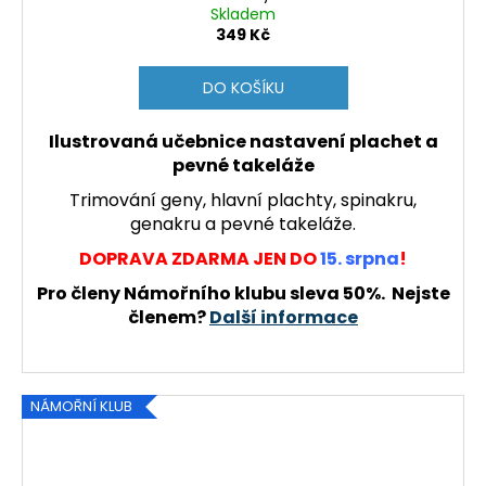
A
Skladem
349 Kč
R
DO KOŠÍKU
M
Ilustrovaná učebnice nastavení plachet a
A
pevné takeláže
Trimování geny, hlavní plachty, spinakru,
genakru a pevné takeláže.
DOPRAVA ZDARMA JEN DO
15. srpna
!
Pro členy Námořního klubu sleva 50%. Nejste
členem?
Další informace
NÁMOŘNÍ KLUB