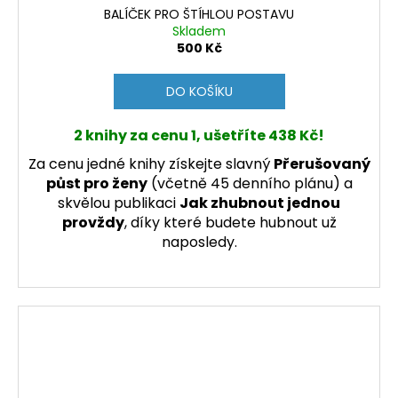
BALÍČEK PRO ŠTÍHLOU POSTAVU
Skladem
500 Kč
DO KOŠÍKU
2 knihy za cenu 1,
ušetříte 438 Kč!
Za cenu jedné knihy získejte slavný
Přerušovaný
půst pro ženy
(včetně 45 denního plánu) a
skvělou publikaci
Jak zhubnout jednou
provždy
, díky které budete hubnout už
naposledy.