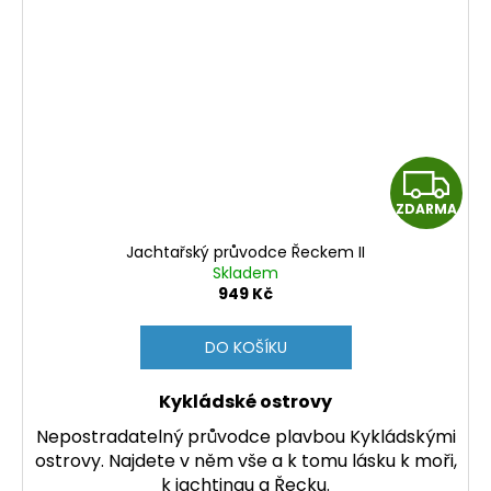
Z
ZDARMA
D
Jachtařský průvodce Řeckem II
A
Skladem
949 Kč
R
DO KOŠÍKU
M
Kykládské ostrovy
A
Nepostradatelný průvodce plavbou Kykládskými
ostrovy. Najdete v něm vše a k tomu lásku k moři,
k jachtingu a Řecku.