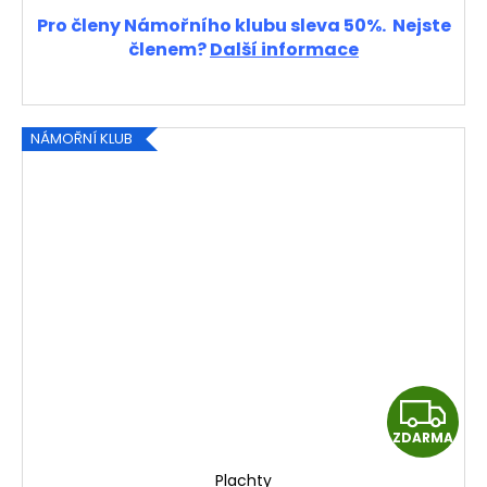
Pro členy Námořního klubu sleva 50%. Nejste
členem?
Další informace
NÁMOŘNÍ KLUB
Z
ZDARMA
D
Plachty