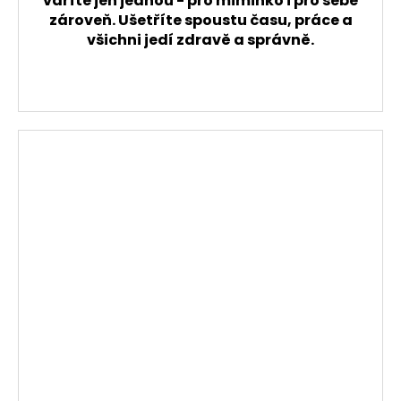
vaříte jen jednou - pro miminko i pro sebe
zároveň. Ušetříte spoustu času, práce a
všichni jedí zdravě a správně.