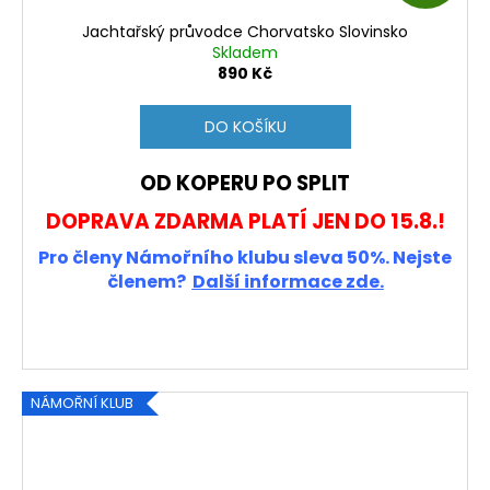
D
Jachtařský průvodce Chorvatsko Slovinsko
A
Skladem
890 Kč
R
DO KOŠÍKU
M
OD KOPERU PO SPLIT
A
DOPRAVA ZDARMA PLATÍ JEN DO 15.8.!
Pro členy Námořního klubu sleva 50%. Nejste
členem?
Další informace zde.
NÁMOŘNÍ KLUB