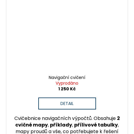
Navigační cvičení
Vyprodáno
1 250 Kč
DETAIL
Cvičebnice navigačních výpočtů. Obsahuje
2
cvičné mapy
,
příklady
,
přílivové tabulky
,
mapy proudů a vše, co potřebujete k řešení