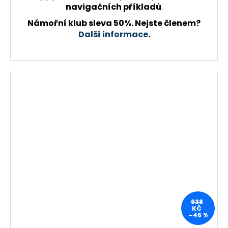
navigačních příkladů
.
Námořní klub sleva 50%. Nejste členem?
Další informace
.
938
KČ
–46 %