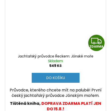
Z
ZDARMA
D
Jachtařský průvodce Řeckem: Jónské moře
A
Skladem
549 Kč
R
DO KOŠÍKU
M
Průvodce, kterého chcete mít na palubě! První
A
český jachtařský průvodce Jónským mořem.
Tištěná kniha,
DOPRAVA ZDARMA PLATÍ JEN
DO 15.8.!