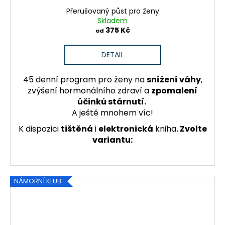
Přerušovaný půst pro ženy
Skladem
375 Kč
od
DETAIL
45 denní program pro ženy na
snížení váhy
,
zvýšení hormonálního zdraví a
zpomalení
účinků stárnutí.
A ještě mnohem víc!
K dispozici
tištěná
i
elektronická
kniha
. Zvolte
variantu:
NÁMOŘNÍ KLUB