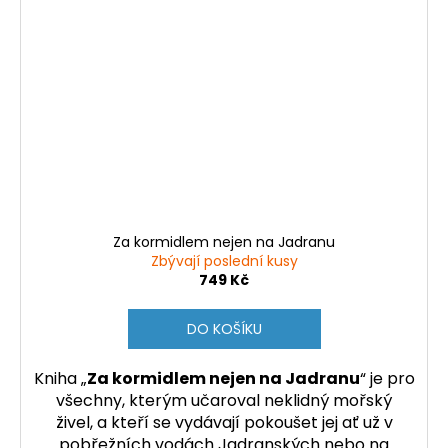
Za kormidlem nejen na Jadranu
Zbývají poslední kusy
749 Kč
DO KOŠÍKU
Kniha „
Za kormidlem nejen na Jadranu
“ je pro
všechny, kterým učaroval neklidný mořský
živel, a kteří se vydávají pokoušet jej ať už
v
pobřežních vodách Jadranských nebo na