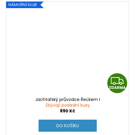
č
NÁMOŘNÍ KLUB
u
j
e
m
e
DAY
SKIPPER
349
Kč
Z
ZDARMA
D
Jachtařský průvodce Řeckem I
A
Zbývají poslední kusy
890 Kč
R
DO KOŠÍKU
M