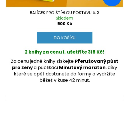
BALÍČEK PRO ŠTÍHLOU POSTAVU č. 3
Skladem
500 Kč
DO KOŠÍKU
2 knihy za cenu 1, ušetříte 318 Kč!
Za cenu jedné knihy získejte
Přerušovaný půst
pro ženy
a publikaci
Minutový maraton
, díky
které se opět dostanete do formy a vydržíte
běžet v kuse 42 minut.