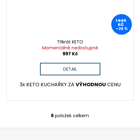
1 640
KČ
–39 %
Třikrát KETO
Momentálně nedostupné
997 Kč
DETAIL
3x KETO KUCHAŘKY ZA
VÝHODNOU
CENU
6
položek celkem
O
v
Z
l
á
á