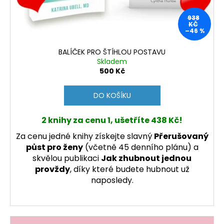
č
u
u
938
j
k
KČ
–46 %
e
t
m
ů
BALÍČEK PRO ŠTÍHLOU POSTAVU
e
Skladem
500 Kč
VHF
KOMPLETNÍ
PRŮVODCE
DO KOŠÍKU
PRO
JACHTAŘE
2 knihy za cenu 1,
ušetříte 438 Kč!
211
Kč
Za cenu jedné knihy získejte slavný
Přerušovaný
Původně:
půst pro ženy
(včetně 45 denního plánu) a
249
Kč
skvělou publikaci
Jak zhubnout jednou
provždy
, díky které budete hubnout už
naposledy.