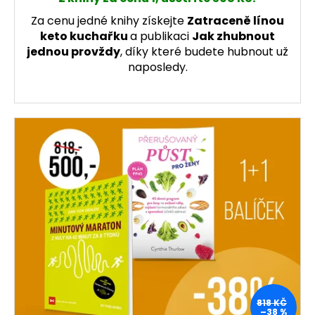
Za cenu jedné knihy získejte
Zatraceně línou
keto kuchařku
a publikaci
Jak zhubnout
jednou provždy
, díky které budete hubnout už
naposledy.
818 KČ
–38 %