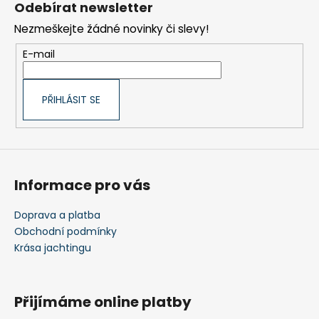
Odebírat newsletter
d
p
a
Nezmeškejte žádné novinky či slevy!
a
c
t
E-mail
í
í
p
r
PŘIHLÁSIT SE
v
k
y
v
ý
Informace pro vás
p
i
s
Doprava a platba
u
Obchodní podmínky
Krása jachtingu
Přijímáme online platby