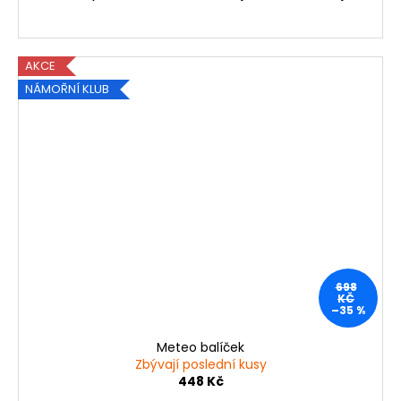
AKCE
NÁMOŘNÍ KLUB
698
KČ
–35 %
Meteo balíček
Zbývají poslední kusy
448 Kč