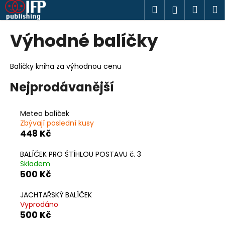
K
Přejít
Hledat
Náku
M
Přihlášen
na
o
obsah
Zpět
Zpět
košík
š
Výhodné balíčky
í
C
k
o
Balíčky kniha za výhodnou cenu
p
Nejprodávanější
o
t
Meteo balíček
ř
Zbývají poslední kusy
e
448 Kč
b
BALÍČEK PRO ŠTÍHLOU POSTAVU č. 3
u
Skladem
j
500 Kč
e
JACHTAŘSKÝ BALÍČEK
t
Vyprodáno
e
500 Kč
n