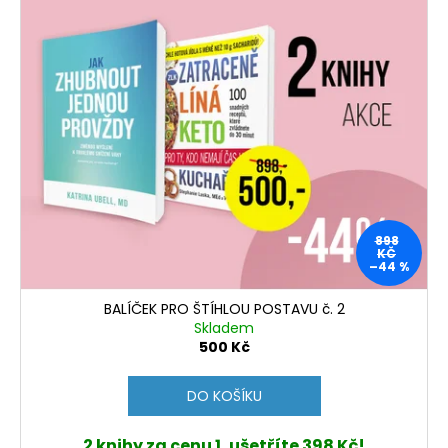
898
KČ
–44 %
BALÍČEK PRO ŠTÍHLOU POSTAVU č. 2
Skladem
500 Kč
DO KOŠÍKU
2 knihy za cenu 1, ušetříte 398 Kč!