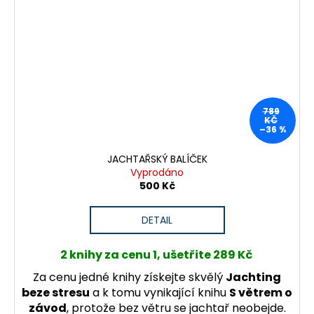
789
KČ
–36 %
JACHTAŘSKÝ BALÍČEK
Vyprodáno
500 Kč
DETAIL
2 knihy za cenu 1, ušetřite 289 Kč
Za cenu jedné knihy získejte skvělý
Jachting
beze stresu
a k tomu vynikající knihu
S větrem o
závod
,
protože bez větru se jachtař neobejde.