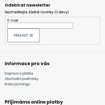
á
Odebírat newsletter
p
Nezmeškejte žádné novinky či slevy!
a
t
E-mail
í
PŘIHLÁSIT SE
Informace pro vás
Doprava a platba
Obchodní podmínky
Krása jachtingu
Přijímáme online platby