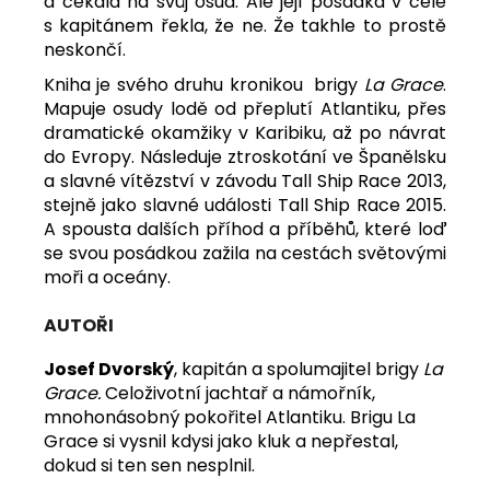
a čekala na svůj osud. Ale její posádka v čele
s kapitánem řekla, že ne. Že takhle to prostě
neskončí.
Kniha je svého druhu kronikou brigy
La Grace
.
Mapuje osudy lodě od přeplutí Atlantiku, přes
dramatické okamžiky v Karibiku, až po návrat
do Evropy. Následuje ztroskotání ve Španělsku
a slavné vítězství v závodu Tall Ship Race 2013,
stejně jako slavné události Tall Ship Race 2015.
A spousta dalších příhod a příběhů, které loď
se svou posádkou zažila na cestách světovými
moři a oceány.
AUTOŘI
Josef Dvorský
, kapitán a spolumajitel brigy
La
Grace.
Celoživotní jachtař a námořník,
mnohonásobný pokořitel Atlantiku. Brigu La
Grace si vysnil kdysi jako kluk a nepřestal,
dokud si ten sen nesplnil.