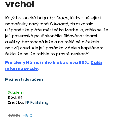
vrchol
a
j
Když historická briga,
La Grace,
láskyplně jejími
í
námořníky nazývaná
Půvabná
, ztros­kotala
t
u španělské pláže městečka Marbella, zdálo se, že
?
její pozemská pouť skončila. Bičována vlnami
a větry, bezmocná ležela na mělčině a čekala
na svůj osud. Ale její posádka v čele s kapitánem
řekla, že ne. Že takhle to prostě neskončí.
HLEDAT
Pro členy Námořního klubu sleva 50%.
Další
informace zde
.
Možnosti doručení
D
o
Skladem
p
Kód:
94
o
Značka:
IFP Publishing
r
u
489 Kč
–18 %