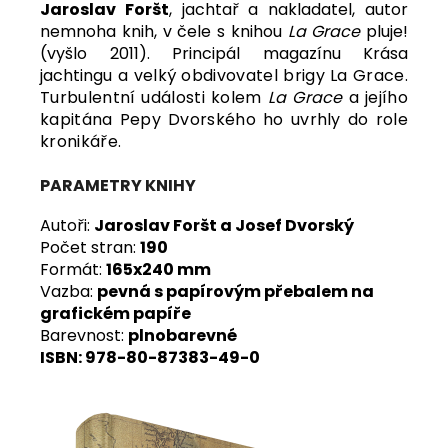
Jaroslav Foršt
, jachtař a nakladatel, autor
nemnoha knih, v čele s knihou
La Grace
pluje!
(vyšlo 2011). Principál magazínu Krása
jachtin
gu a velký obdivovatel brigy La Grace.
Turbulentní události kolem
La Grace
a jejího
kapitána Pepy Dvorského ho uvrhly do role
kronikáře.
PARAMETRY KNIHY
Autoři:
Jaroslav Foršt a Josef Dvorský
Počet stran:
190
Formát:
165x240 mm
Vazba:
pevná s papírovým přebalem na
grafickém papíře
Barevnost:
plnobarevné
ISBN: 978-80-87383-49-0