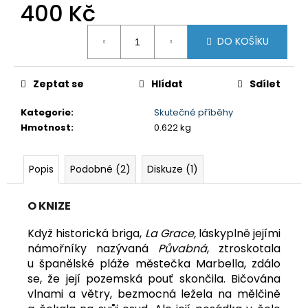
č
400 Kč
u
j
Měrná
DO KOŠÍKU
cena:
e
m
e
Zeptat se
Hlídat
Sdílet
VHF
Kategorie
:
Skutečné příběhy
KOMPLETNÍ
PRŮVODCE
Hmotnost
:
0.622 kg
PRO
JACHTAŘE
Popis
Podobné (2)
Diskuze (1)
211
Kč
Původně:
249
O KNIZE
Kč
Když historická briga,
La Grace,
láskyplně jejími
námořníky nazývaná
Půvabná
, ztros­kotala
u španělské pláže městečka Marbella, zdálo
se, že její pozemská pouť skončila. Bičována
vlnami a větry, bezmocná ležela na mělčině