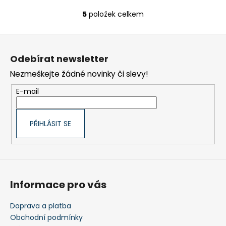
5
položek celkem
O
v
Z
l
á
á
Odebírat newsletter
d
p
a
Nezmeškejte žádné novinky či slevy!
a
c
t
E-mail
í
í
p
r
PŘIHLÁSIT SE
v
k
y
v
ý
Informace pro vás
p
i
s
Doprava a platba
u
Obchodní podmínky