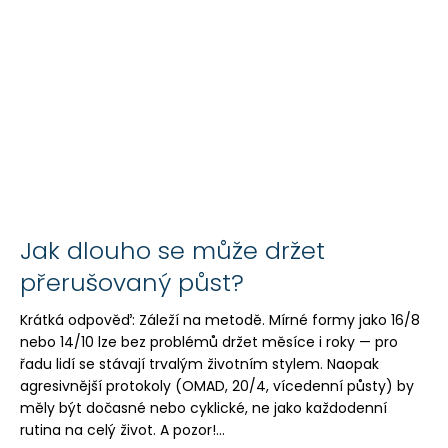
č
u
j
e
m
e
DAY
SKIPPER
349
Kč
Jak dlouho se může držet
přerušovaný půst?
Krátká odpověď: Záleží na metodě. Mírné formy jako 16/8
nebo 14/10 lze bez problémů držet měsíce i roky — pro
řadu lidí se stávají trvalým životním stylem. Naopak
agresivnější protokoly (OMAD, 20/4, vícedenní půsty) by
měly být dočasné nebo cyklické, ne jako každodenní
rutina na celý život. A pozor!...