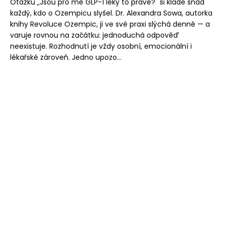
Otázku „Jsou pro mě GLP-1 léky to pravé?" si klade snad
každý, kdo o Ozempicu slyšel. Dr. Alexandra Sowa, autorka
knihy Revoluce Ozempic, ji ve své praxi slýchá denně — a
varuje rovnou na začátku: jednoduchá odpověď
neexistuje. Rozhodnutí je vždy osobní, emocionální i
lékařské zároveň. Jedno upozo...