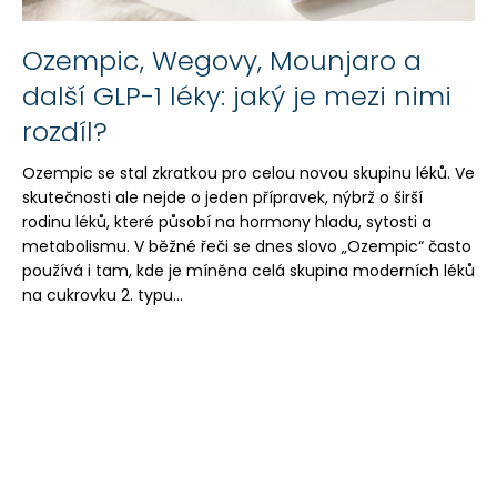
a
j
Ozempic, Wegovy, Mounjaro a
í
další GLP-1 léky: jaký je mezi nimi
t
rozdíl?
?
Ozempic se stal zkratkou pro celou novou skupinu léků. Ve
skutečnosti ale nejde o jeden přípravek, nýbrž o širší
rodinu léků, které působí na hormony hladu, sytosti a
metabolismu. V běžné řeči se dnes slovo „Ozempic“ často
HLEDAT
používá i tam, kde je míněna celá skupina moderních léků
na cukrovku 2. typu...
D
o
p
o
r
u