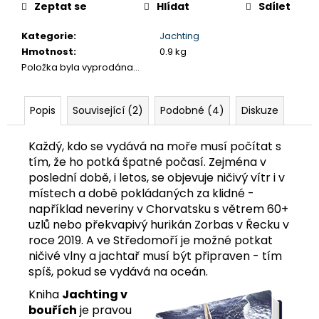
č
Zeptat se
Hlídat
Sdílet
u
j
Kategorie
:
Jachting
e
Hmotnost
:
0.9 kg
m
Položka byla vyprodána…
e
PLACHTY
Popis
Související (2)
Podobné (4)
Diskuze
349
Kč
Každý, kdo se vydává na moře musí počítat s
tím, že ho potká špatné počasí. Zejména v
poslední době, i letos, se objevuje ničivý vítr i v
místech a době pokládaných za klidné -
například neveriny v Chorvatsku s větrem 60+
uzlů nebo překvapivý hurikán Zorbas v Řecku v
roce 2019. A ve Středomoří je možné potkat
ničivé vlny a jachtař musí být připraven - tím
spíš, pokud se vydává na oceán.
Kniha
Jachting v
bouřích
je pravou