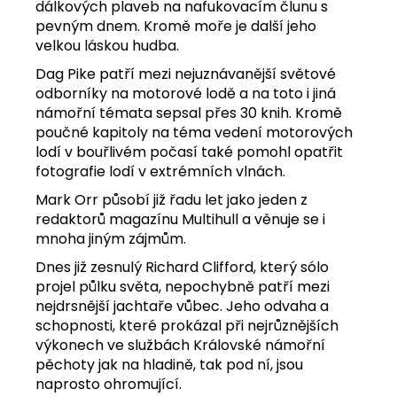
dálkových plaveb na nafukovacím člunu s
pevným dnem. Kromě moře je další jeho
velkou láskou hudba.
Dag Pike patří mezi nejuznávanější světové
odborníky na motorové lodě a na toto i jiná
námořní témata sepsal přes 30 knih. Kromě
poučné kapitoly na téma vedení motorových
lodí v bouřlivém počasí také pomohl opatřit
fotografie lodí v extrémních vlnách.
Mark Orr působí již řadu let jako jeden z
redaktorů magazínu Multihull a věnuje se i
mnoha jiným zájmům.
Dnes již zesnulý Richard Clifford, který sólo
projel půlku světa, nepochybně patří mezi
nejdrsnější jachtaře vůbec. Jeho odvaha a
schopnosti, které prokázal při nejrůznějších
výkonech ve službách Královské námořní
pěchoty jak na hladině, tak pod ní, jsou
naprosto ohromující.