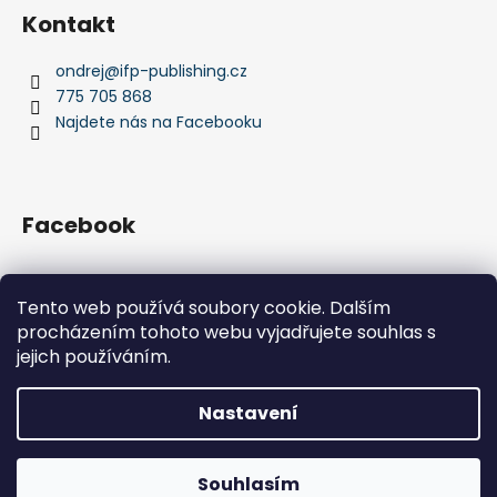
Kontakt
ondrej
@
ifp-publishing.cz
775 705 868
Najdete nás na Facebooku
Facebook
Tento web používá soubory cookie. Dalším
procházením tohoto webu vyjadřujete souhlas s
IFP Publishing
Krása jachtingu
jejich používáním.
Nastavení
Vytvořil Shoptet
Ve dnech 10.8. - 14.8 máme celoredakční dovolenou a Vaši
Souhlasím
Copyright 2026
IFP Publishing
. Všechna práva vyhrazena.