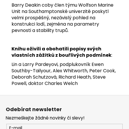
Barry Deakin coby člen týmu Wolfson Marine
Unit na Southamptonské univerzitě poskytl
velmi prospěšný, nezávislý pohled na
konstrukci lodí, zejména na parametry
pevnosti a stability trupů.
Knihu oživili a obohatili popisy svých
vlastních zážitků z bouřlivých podmínek
:
Lin a Larry Pardeyovi, podplukovník Ewen
Southby-Tailyour, Alex Whitworth, Peter Cook,
Deborah Schutzová, Richard Heath, Steve
Powell, doktor Charles Welch
Z
á
Odebírat newsletter
p
Nezmeškejte žádné novinky či slevy!
a
t
E-mail