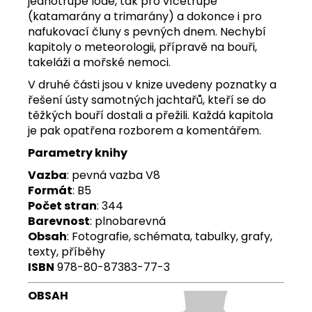
jednotrupé lodě, tak pro vícetrupé
(katamarány a trimarány) a dokonce i pro
nafukovací čluny s pevných dnem. Nechybí
kapitoly o meteorologii, přípravě na bouři,
takeláži a mořské nemoci.
V druhé části jsou v knize uvedeny poznatky a
řešení ústy samotných jachtařů, kteří se do
těžkých bouří dostali a přežili. Každá kapitola
je pak opatřena rozborem a komentářem.
Parametry knihy
Vazba
: pevná vazba V8
Formát
: B5
Počet stran
: 344
Barevnost
: plnobarevná
Obsah
: Fotografie, schémata, tabulky, grafy,
texty, příběhy
ISBN
978-80-87383-77-3
OBSAH