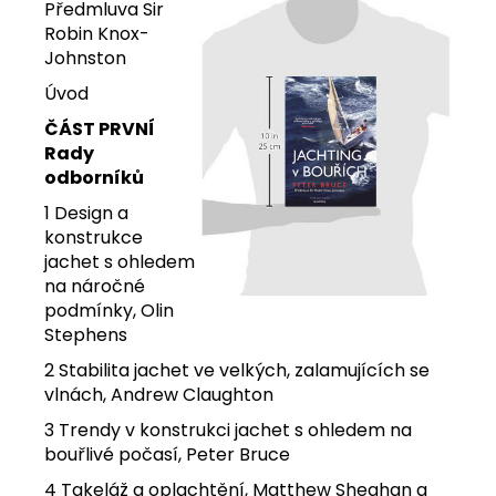
Předmluva Sir
Robin Knox-
Johnston
Úvod
ČÁST PRVNÍ
Rady
odborníků
1 Design a
konstrukce
jachet s ohledem
na náročné
podmínky, Olin
Stephens
2 Stabilita jachet ve velkých, zalamujících se
vlnách, Andrew Claughton
3 Trendy v konstrukci jachet s ohledem na
bouřlivé počasí, Peter Bruce
4 Takeláž a oplachtění, Matthew Sheahan a