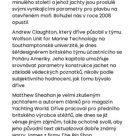
minulého století a jehož jachty jsou proslulé
svými vynikajícími parametry pro plavbu na
otevřeném moři. Bohužel nás v roce 2008
opustil.
Andrew Claughton, který dříve působil v týmu
Wolfson Unit for Marine Technology na
Southamptonské univerzitě, je dnes
šéfdesignérem britského týmu účastnícího se
Poháru Ameriky. Jeho kapitola umožňuje
srovnávat parametry konstrukce jachet na
základě vědeckých poznatků, nikoliv podle
subjektivního hodnocení, jak tomu bývalo
dříve.
Matthew Sheahan je velmi zkušeným
jachtařem a autorem článků pro magazín
Yachting World. Dříve pracoval pro předního
britského výrobce stěžňů, ale dnes se již
věnuje jiným zájmům, takže ochotně svolil, aby
jeho původní text aktualizoval dobře známý
Harry James z firmy The Rig Shop.