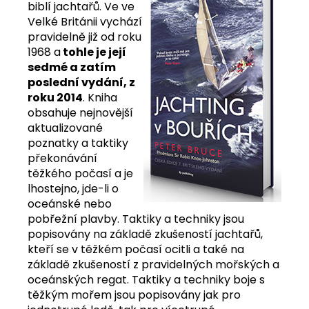
biblí jachtařů. Ve ve
Velké Británii vychází
pravidelně již od roku
1968 a
tohle je její
sedmé a zatím
poslední vydání, z
roku 2014
. Kniha
obsahuje nejnovější
aktualizované
poznatky a taktiky
překonávání
těžkého počasí a je
lhostejno, jde-li o
oceánské nebo
pobřežní plavby. Taktiky a techniky jsou
popisovány na základě zkušeností jachtařů,
kteří se v těžkém počasí ocitli a také na
základě zkušeností z pravidelných mořských a
oceánských regat. Taktiky a techniky boje s
těžkým mořem jsou popisovány jak pro