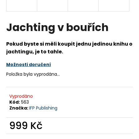
a
j
í
Jachting v bouřích
t
?
Pokud byste si měli koupit jednu jedinou knihu o
jachtingu, je to tahle.
Možnosti doručení
HLEDAT
Položka byla vyprodána…
Vyprodáno
D
Kód:
563
o
Značka:
IFP Publishing
p
o
999 Kč
r
u
Měrná
cena: