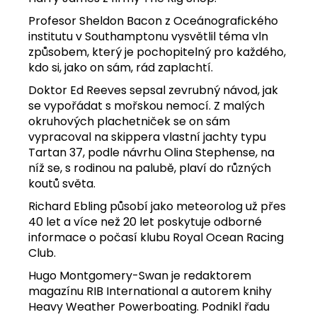
Profesor Sheldon Bacon z Oceánografického
institutu v Southamptonu vysvětlil téma vln
způsobem, který je pochopitelný pro každého,
kdo si, jako on sám, rád zaplachtí.
Doktor Ed Reeves sepsal zevrubný návod, jak
se vypořádat s mořskou nemocí. Z malých
okruhových plachetniček se on sám
vypracoval na skippera vlastní jachty typu
Tartan 37, podle návrhu Olina Stephense, na
níž se, s rodinou na palubě, plaví do různých
koutů světa.
Richard Ebling působí jako meteorolog už přes
40 let a více než 20 let poskytuje odborné
informace o počasí klubu Royal Ocean Racing
Club.
Hugo Montgomery-Swan je redaktorem
magazínu RIB International a autorem knihy
Heavy Weather Powerboating. Podnikl řadu