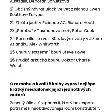
Austrálie, Deborah Schultzová
21 Obtížný návrat Black Velvet z Islandu, Ewen
Southby-Tailyour
22 Ztráta jachty Reliance AC, Richard Heath
23 „Bomba“ v Tasmanově moři, Peter Cook
24 Berrimilla se rve s 80uzlovými větry v Jižním
Atlantiku, Alex Whitworth
25 Uhuru v extrémní bouři, Steve Powell
26 Prudká arktická bouře, Doktor Charlie
Welch
O rozsahu a kvalitě knihy vypoví nejlépe
krátký medailonek jejich jednotlivých
autorů
Zesnulý Olin J. Stephens II, který bezesporu
patří mezi neobdivovanější lodní konstruktéry