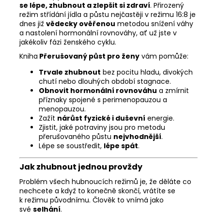
se lépe, zhubnout a zlepšit si zdraví
. Přirozený
režim střídání jídla a půstu nejčastěji v režimu 16:8 je
dnes již
vědecky ověřenou
metodou snížení váhy
a nastolení hormonální rovnováhy, ať už jste v
jakékoliv fázi ženského cyklu.
Kniha
Přerušovaný půst pro ženy
vám pomůže:
Trvale zhubnout
bez pocitu hladu, divokých
chutí nebo dlouhých období stagnace.
Obnovit hormonální rovnováhu
a zmírnit
příznaky spojené s perimenopauzou a
menopauzou.
Zažít
nárůst fyzické i duševní
energie.
Zjistit, jaké potraviny jsou pro metodu
přerušovaného půstu
nejvhodnější
.
Lépe se soustředit,
lépe spát
.
Jak zhubnout jednou provždy
Problém všech hubnoucích režimů je, že děláte co
nechcete a když to konečně skončí, vrátíte se
k režimu původnímu. Člověk to vnímá jako
své
selhání
.