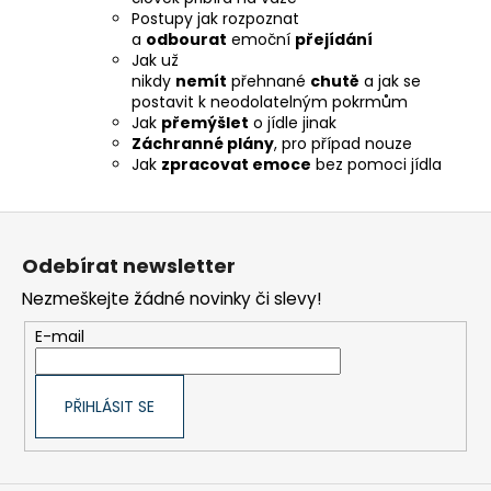
Postupy jak rozpoznat
a
odbourat
emoční
přejídání
Jak už
nikdy
nemít
přehnané
chutě
a jak se
postavit k neodolatelným pokrmům
Jak
přemýšlet
o jídle jinak
Záchranné plány
, pro případ nouze
Jak
zpracovat emoce
bez pomoci jídla
Z
á
Odebírat newsletter
p
Nezmeškejte žádné novinky či slevy!
a
t
E-mail
í
PŘIHLÁSIT SE