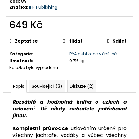
č
Kód:
89
u
Značka:
IFP Publishing
j
e
649 Kč
m
Měrná
e
cena:
Zeptat se
Hlídat
Sdílet
PRŮVODCE
SVĚTEM
Kategorie
:
RYA publikace v češtině
PLASTIKOVÉHO
Hmotnost
:
0.716 kg
MODELÁŘE
Položka byla vyprodána…
5
DIORÁMY
A
VINĚTY
Popis
Související (3)
Diskuze (2)
349
Kč
Rozsáhlá a hodnotná kniha o uzlech a
uzlování. Už nikdy nebudete potřebovat
jinou.
Kompletní průvodce
uzlováním určený pro
všechny jachtaře, vodáky a vůbec všechny