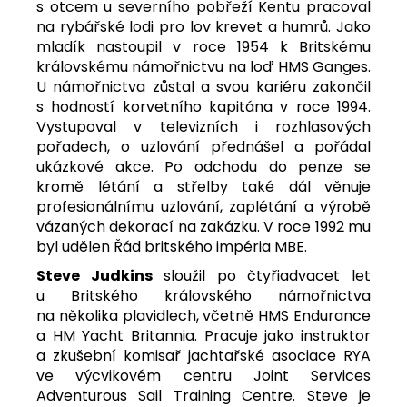
s otcem u severního pobřeží Kentu pracoval
na rybářské lodi pro lov krevet a humrů. Jako
mladík nastoupil v roce 1954 k Britskému
královskému námořnictvu na loď HMS Ganges.
U námořnictva zůstal a svou kariéru zakončil
s hodností korvetního kapitána v roce 1994.
Vystupoval v televizních i rozhlasových
pořadech, o uzlování přednášel a pořádal
ukázkové akce. Po odchodu do penze se
kromě létání a střelby také dál věnuje
profesionálnímu uzlování, zaplétání a výrobě
vázaných dekorací na zakázku. V roce 1992 mu
byl udělen Řád britského impéria MBE.
Steve Judkins
sloužil po čtyřiadvacet let
u Britského královského námořnictva
na několika plavidlech, včetně HMS Endurance
a HM Yacht Britannia. Pracuje jako instruktor
a zkušební komisař jachtařské asociace RYA
ve výcvikovém centru Joint Services
Adventurous Sail Training Centre. Steve je