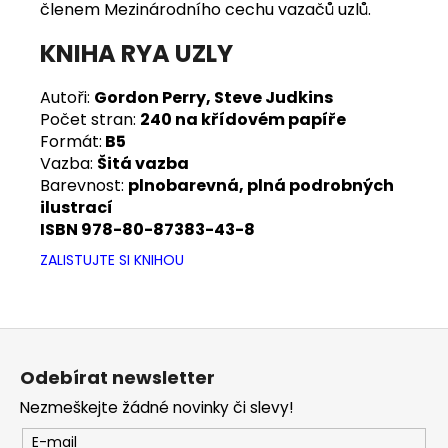
členem Mezinárodního cechu vazačů uzlů.
KNIHA RYA UZLY
Autoři:
Gordon Perry, Steve Judkins
Počet stran:
240 na křídovém papíře
Formát:
B5
Vazba:
Šitá vazba
Barevnost:
plnobarevná, plná podrobných
ilustrací
ISBN 978-80-87383-43-8
ZALISTUJTE SI KNIHOU
Z
á
Odebírat newsletter
p
Nezmeškejte žádné novinky či slevy!
a
t
E-mail