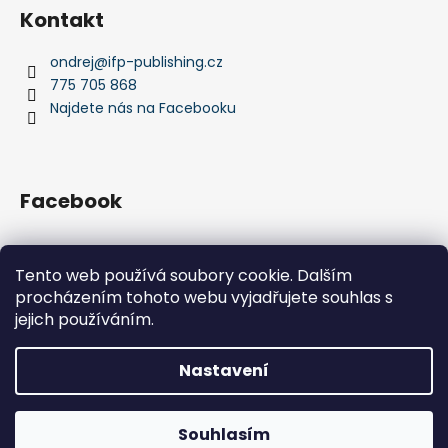
Kontakt
ondrej
@
ifp-publishing.cz
775 705 868
Najdete nás na Facebooku
Facebook
Tento web používá soubory cookie. Dalším
procházením tohoto webu vyjadřujete souhlas s
IFP Publishing
Krása jachtingu
jejich používáním.
Nastavení
Vytvořil Shoptet
Ve dnech 10.8. - 14.8 máme celoredakční dovolenou a Vaši
Souhlasím
Copyright 2026
IFP Publishing
. Všechna práva vyhrazena.
objednávku vyřídíme později. Děkujeme za pochopení!