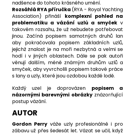
nadšence do tohoto krásného umění.
Rozsáhlá RYA příručka
(RYA - Royal Yachting
Association) přináší
komplexní pohled na
problematiku a vázání uzlů a smyček
v
takovém rozsahu, že už nebudete potřebovat
jinou. Začíná popisem samotných druhů lan
aby pokračovala popisem základních uzlů,
jejichž znalost je na moři nezbytná a velmi se
hodí i v jiných oblastech. Dále se pak autoři
věnují dalším, méně známým druhům uzlů a
smyček, aby vyvrcholili popisem takové práce
s lany a uzly, které jsou ozdobou každé lodě.
Každý uzel je doprovázen
popisem a
názornými barevnými obrázky
znázorňující
postup vázání.
AUTOR
Gordon Perry
váže uzly profesionálně i pro
zábavu už přes šedesát let. Vázat se učil, když