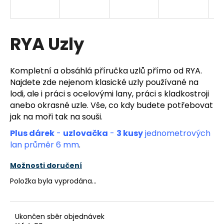
a
j
í
RYA Uzly
t
?
Kompletní a obsáhlá příručka uzlů přímo od RYA.
Najdete zde nejenom klasické uzly používané na
lodi, ale i práci s ocelovými lany, práci s kladkostroji
anebo okrasné uzle. Vše, co kdy budete potřebovat
jak na moři tak na souši.
HLEDAT
Plus dárek
-
uzlovačka
-
3 kusy
jednometrových
lan průměr 6 mm
.
D
Možnosti doručení
o
p
Položka byla vyprodána…
o
r
u
Ukončen sběr objednávek