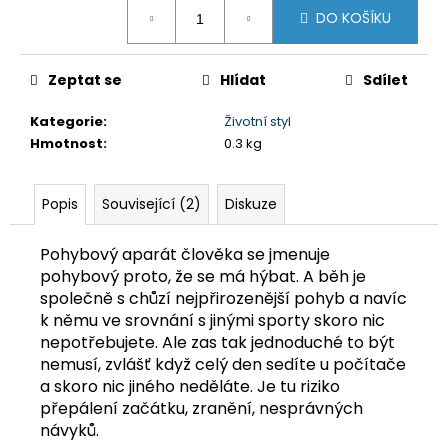
č
Měrná
DO KOŠÍKU
cena:
u
j
e
Zeptat se
Hlídat
Sdílet
m
e
Kategorie
:
Životní styl
Hmotnost
:
0.3 kg
DAY
SKIPPER
349
Popis
Související (2)
Diskuze
Kč
Pohybový aparát člověka se jmenuje
pohybový proto, že se má hýbat. A běh je
společně s chůzí nejpřirozenější pohyb a navíc
k němu ve srovnání s jinými sporty skoro nic
nepotřebujete. Ale zas tak jednoduché to být
nemusí, zvlášť když celý den sedíte u počítače
a skoro nic jiného neděláte. Je tu riziko
přepálení začátku, zranění, nesprávných
návyků.