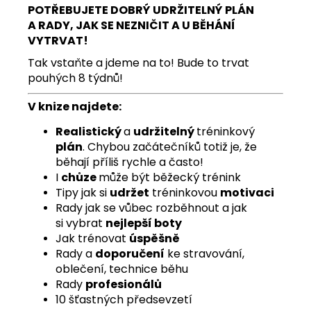
POTŘEBUJETE DOBRÝ UDRŽITELNÝ PLÁN
A RADY, JAK SE NEZNIČIT A U BĚHÁNÍ
VYTRVAT!
Tak vstaňte a jdeme na to! Bude to trvat
pouhých 8 týdnů!
V knize najdete:
Realistický
a
udržitelný
tréninkový
plán
. Chybou začátečníků totiž je, že
běhají příliš rychle a často!
I
chůze
může být běžecký trénink
Tipy jak si
udržet
tréninkovou
motivaci
Rady jak se vůbec rozběhnout a jak
si vybrat
nejlepší boty
Jak trénovat
úspěšně
Rady a
doporučení
ke stravování,
oblečení, technice běhu
Rady
profesionálů
10 šťastných předsevzetí