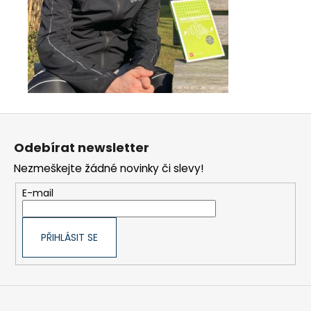
Z
á
Odebírat newsletter
p
Nezmeškejte žádné novinky či slevy!
a
t
E-mail
í
PŘIHLÁSIT SE