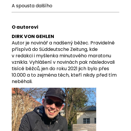
A spousta dalšího
O autorovi
DIRK VON GEHLEN
Autor je novinář a nadšený běžec. Pravidelně
příspívá do Süddeutsche Zeitung, kde
v redakci i myšlenka minutového maratonu
vznikla. Vyhlášení v novinách pak následovali
tisícě běžců, jen do roku 2021 jich bylo přes
10.000 a to zejména těch, kteří nikdy před tím
neběhali.