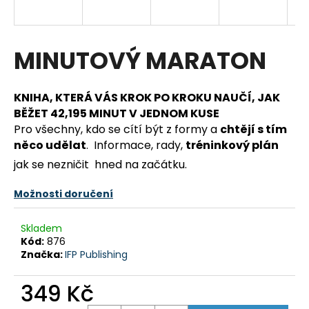
a
j
í
MINUTOVÝ MARATON
t
?
KNIHA, KTERÁ VÁS KROK PO KROKU NAUČÍ, JAK
BĚŽET 42,195 MINUT V JEDNOM KUSE
Pro všechny, kdo se cítí být z formy a
chtějí s tím
něco udělat
. Informace, rady,
tréninkový plán
HLEDAT
jak se nezničit hned na začátku.
Možnosti doručení
D
Skladem
o
Kód:
876
p
Značka:
IFP Publishing
o
r
349 Kč
u