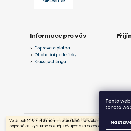
PŘIHLÁSIT SE
Informace pro vás
Přij
Doprava a platba
Obchodní podmínky
Krása jachtingu
Tento web 
tohoto webu
Copyright 2026
IFP Publishing
. Všechna práva v
Ve dnech 10.8. - 14.8 máme celoredakční dovolenou a Vaši
Nastave
objednávku vyřídíme později. Děkujeme za pochopení!