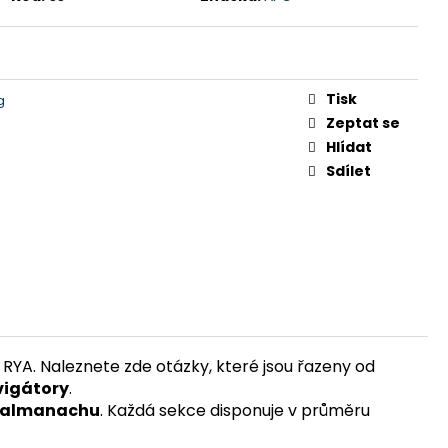
Tisk
g
Zeptat se
Hlídat
Sdílet
 RYA. Naleznete zde otázky, které jsou řazeny od
vigátory
.
 z almanachu
. Každá sekce disponuje v průměru