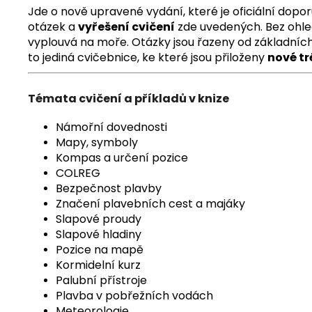
Jde o nově upravené vydání, které je oficiální dop
otázek a
vyřešení cvičení
zde uvedených. Bez ohled
vyplouvá na moře. Otázky jsou řazeny od základních 
to jediná cvičebnice, ke které jsou přiloženy
nové t
Témata cvičení a příkladů v knize
Námořní dovednosti
Mapy, symboly
Kompas a určení pozice
COLREG
Bezpečnost plavby
Značení plavebních cest a majáky
Slapové proudy
Slapové hladiny
Pozice na mapě
Kormidelní kurz
Palubní přístroje
Plavba v pobřežních vodách
Meteorologie