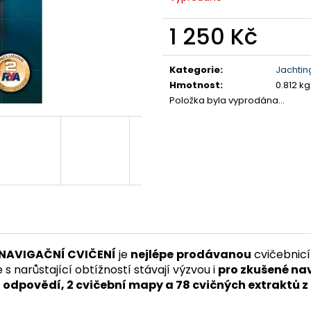
1 250 Kč
Měrná
cena:
Kategorie
:
Jachtin
Hmotnost
:
0.812 kg
Položka byla vyprodána…
NAVIGAČNÍ CVIČENÍ
je
nejlépe
prodávanou
cvičebnicí
s narůstající obtížností stávají výzvou i
pro zkušené na
kcí odpovědí, 2 cvičební mapy a 78 cvičných extraktů