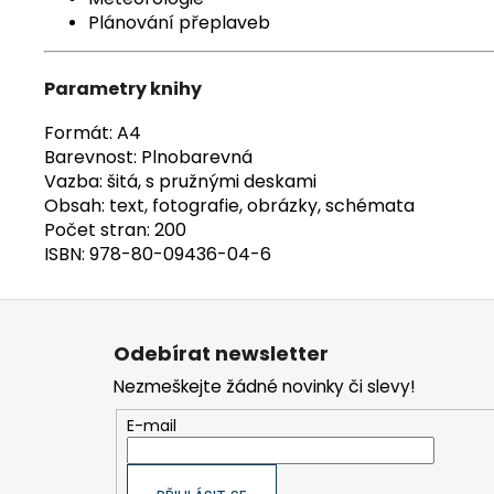
Plánování přeplaveb
Parametry knihy
Formát: A4
Barevnost: Plnobarevná
Vazba: šitá, s pružnými deskami
Obsah: text, fotografie, obrázky, schémata
Počet stran: 200
ISBN: 978-80-09436-04-6
Z
á
Odebírat newsletter
p
Nezmeškejte žádné novinky či slevy!
a
t
E-mail
í