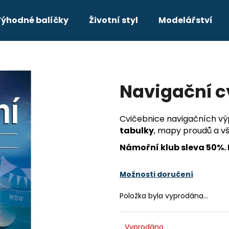
ýhodné balíčky
Životní styl
Modelářství
Co potřebujete najít?
Navigační c
HLEDAT
Cvičebnice navigačních v
tabulky
, mapy proudů a vš
Doporučujeme
Námořní klub sleva 50%.
VHF KOMPLETNÍ PRŮVODCE PRO
DAY SKIPPER
JACHTAŘE
349 Kč
Možnosti doručení
211 Kč
Původně:
249 Kč
Položka byla vyprodána…
Vyprodáno