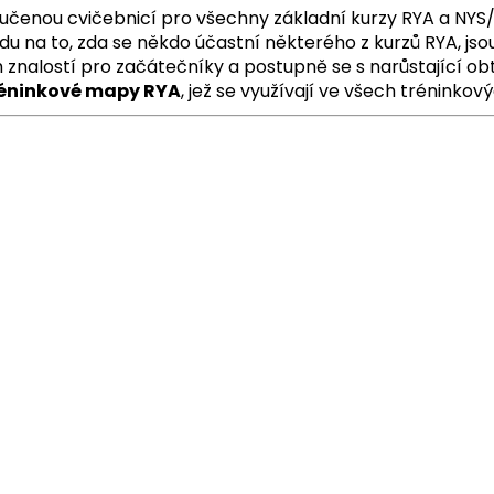
oručenou cvičebnicí pro všechny základní kurzy RYA a NYS
u na to, zda se někdo účastní některého z kurzů RYA, jsou
znalostí pro začátečníky a postupně se s narůstající obtí
réninkové mapy RYA
, jež se využívají ve všech tréninko