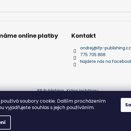
ímáme online platby
Kontakt
ondrej
@
ifp-publishing.cz
775 705 868
Najdete nás na Faceboo
IFP Publishing
Krása jachtingu
používá soubory cookie. Dalším procházením
S
 vyjadřujete souhlas s jejich používáním.
yhrazena.
ní