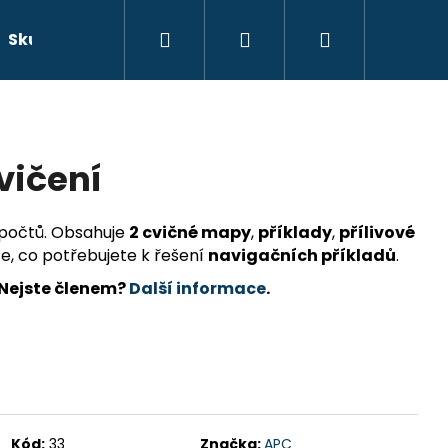
Hledat
Přihlášení
Nákupní
Skutečné příběhy
Beletrie
Doprava a platb
košík
vičení
ýpočtů. Obsahuje
2 cvičné mapy
,
příklady
,
přílivové
e, co potřebujete k řešení
navigačních příkladů
.
 Nejste členem?
Další informace
.
Kód:
33
Značka:
APC