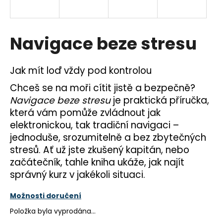
a
j
í
Navigace beze stresu
t
?
Jak mít loď vždy pod kontrolou
Chceš se na moři cítit jistě a bezpečně?
Navigace beze stresu
je praktická příručka,
která vám pomůže zvládnout jak
HLEDAT
elektronickou, tak tradiční navigaci –
jednoduše, srozumitelně a bez zbytečných
stresů. Ať už jste zkušený kapitán, nebo
D
začátečník, tahle kniha ukáže, jak najít
o
správný kurz v jakékoli situaci.
p
o
Možnosti doručení
r
u
Položka byla vyprodána…