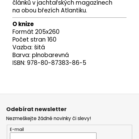
článků v jachtařských magazínech
na obou březích Atlantiku.
O knize
Formát 205x260
Počet stran 160
Vazba: šitá
Barva: plnobarevná
ISBN: 978-80-87383-86-5
Z
á
Odebírat newsletter
p
Nezmeškejte žádné novinky či slevy!
a
t
E-mail
í