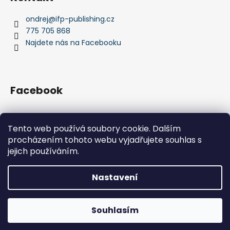
ondrej
@
ifp-publishing.cz
775 705 868
Najdete nás na Facebooku
Facebook
Tento web používá soubory cookie. Dalším
procházením tohoto webu vyjadřujete souhlas s
IFP Publishing
Krása jachtingu
jejich používáním.
Nastavení
Vytvořil Shoptet
Ve dnech 10.8. - 14.8 máme celoredakční dovolenou a Vaši
Souhlasím
Copyright 2026
IFP Publishing
. Všechna práva vyhrazena.
objednávku vyřídíme později. Děkujeme za pochopení!