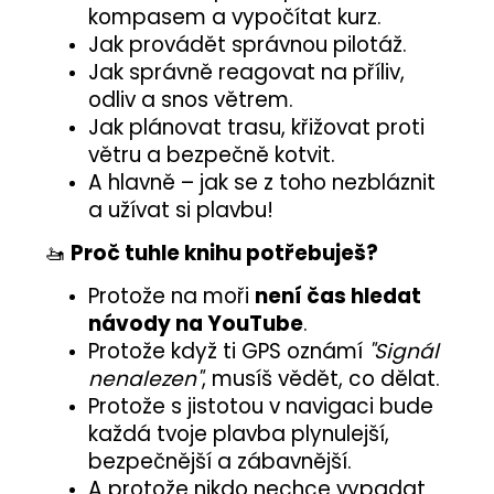
kompasem a vypočítat kurz.
Jak provádět správnou pilotáž.
Jak správně reagovat na příliv,
odliv a snos větrem.
Jak plánovat trasu, křižovat proti
větru a bezpečně kotvit.
A hlavně – jak se z toho nezbláznit
a užívat si plavbu!
🚤
Proč tuhle knihu potřebuješ?
Protože na moři
není čas hledat
návody na YouTube
.
Protože když ti GPS oznámí
"Signál
nenalezen"
, musíš vědět, co dělat.
Protože s jistotou v navigaci bude
každá tvoje plavba plynulejší,
bezpečnější a zábavnější.
A protože nikdo nechce vypadat