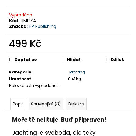
č
u
j
Vyprodáno
e
Kód:
LIMITKA
Značka:
IFP Publishing
m
e
499 Kč
PRŮVODCE
Měrná
SVĚTEM
PLASTIKOVÉHO
cena:
Zeptat se
Hlídat
Sdílet
MODELÁŘE
5
DIORÁMY
Kategorie
:
Jachting
A
Hmotnost
:
0.41 kg
VINĚTY
Položka byla vyprodána…
349
Kč
Popis
Související (3)
Diskuze
Moře tě nelituje. Buď připraven!
Jachting je svoboda, ale taky