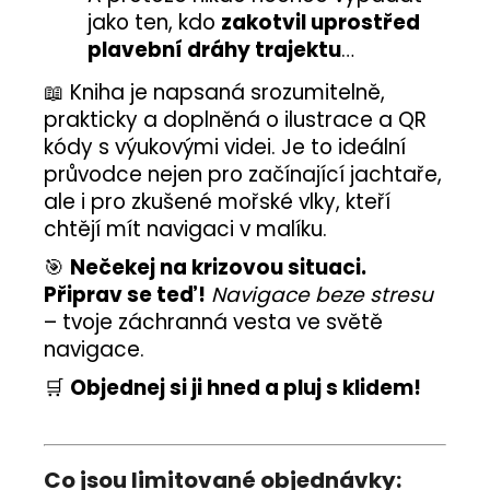
jako ten, kdo
zakotvil uprostřed
plavební dráhy trajektu
…
📖 Kniha je napsaná srozumitelně,
prakticky a doplněná o ilustrace a QR
kódy s výukovými videi. Je to ideální
průvodce nejen pro začínající jachtaře,
ale i pro zkušené mořské vlky, kteří
chtějí mít navigaci v malíku.
🎯
Nečekej na krizovou situaci.
Připrav se teď!
Navigace beze stresu
– tvoje záchranná vesta ve světě
navigace.
🛒
Objednej si ji hned a pluj s klidem!
Co jsou limitované objednávky: