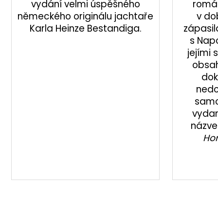
vydání velmi úspěšného
romá
německého originálu jachtaře
v do
Karla Heinze Bestandiga.
zápasil
s Nap
jejími 
obsah
dok
nedo
samo
vydan
názv
Ho