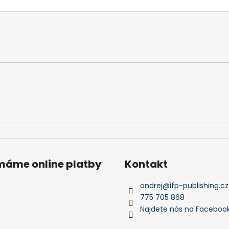
l
á
d
a
c
í
p
r
v
k
y
v
ý
p
ímáme online platby
Kontakt
i
s
ondrej
@
ifp-publishing.cz
u
775 705 868
Najdete nás na Faceboo