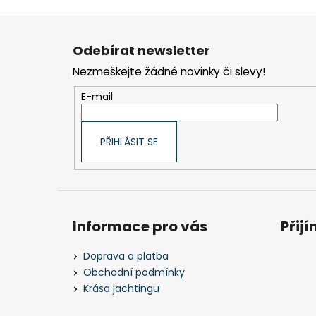
Z
á
Odebírat newsletter
p
Nezmeškejte žádné novinky či slevy!
a
t
E-mail
í
PŘIHLÁSIT SE
Informace pro vás
Přij
Doprava a platba
Obchodní podmínky
Krása jachtingu