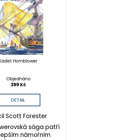
Kadet Hornblower
Objednáno
399 Kč
DETAIL
il Scott Forester
werovská sága patří
jlepším námořním