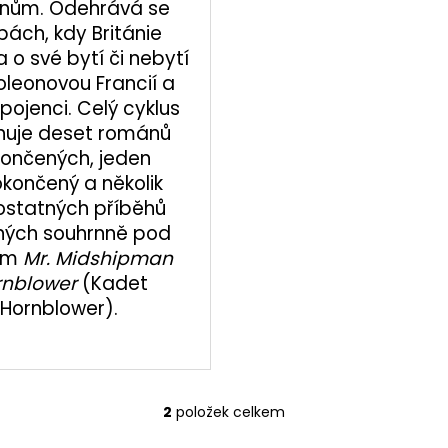
nům. Odehrává se
bách, kdy Británie
a o své bytí či nebytí
oleonovou Francií a
spojenci. Celý cyklus
uje deset románů
ončených, jeden
končený a několik
statných příběhů
ých souhrnně pod
em
Mr. Midshipman
rnblower
(Kadet
Hornblower).
2
položek celkem
O
v