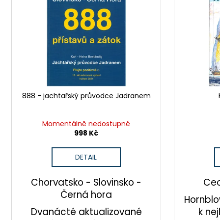
p
i
r
s
o
p
d
r
u
o
k
d
t
u
ů
888 - jachtařský průvodce Jadranem
k
t
ů
Momentálně nedostupné
998 Kč
DETAIL
Chorvatsko - Slovinsko -
Cec
Černá hora
Hornblo
Dvanácté aktualizované
k ne