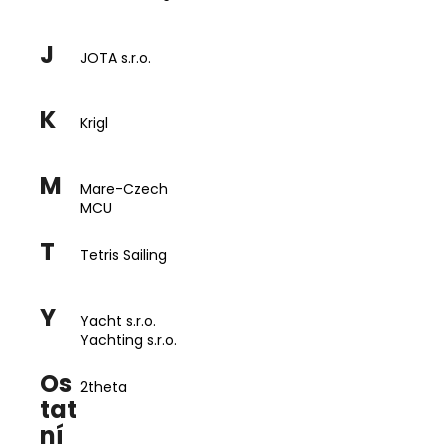
a
j
J
JOTA s.r.o.
í
t
K
?
Krigl
M
Mare-Czech
MCU
HLEDAT
T
Tetris Sailing
Y
D
Yacht s.r.o.
o
Yachting s.r.o.
p
Os
o
2theta
tat
r
u
ní