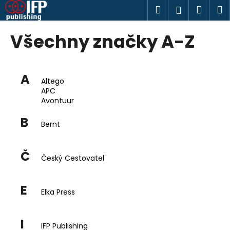
K
Přejít
Hledat
Náku
M
Přihlášen
na
o
obsah
Zpět
Zpět
košík
š
Všechny značky A-Z
í
C
k
o
A
p
Altego
APC
o
Avontuur
t
B
ř
Bernt
e
b
Č
Český Cestovatel
u
j
e
E
Elka Press
t
e
I
IFP Publishing
n