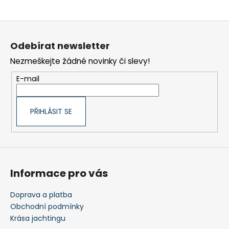
č
u
j
Z
e
á
Odebírat newsletter
m
p
e
Nezmeškejte žádné novinky či slevy!
a
t
NAVIGAČNÍ
E-mail
CVIČENÍ
í
1
250
PŘIHLÁSIT SE
Kč
Informace pro vás
Doprava a platba
Obchodní podmínky
Krása jachtingu