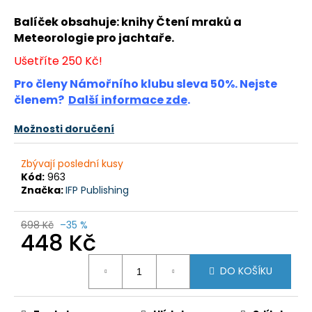
a
Balíček obsahuje: knihy Čtení mraků a
j
Meteorologie pro jachtaře.
í
Ušetříte 250 Kč!
t
Pro členy Námořního klubu sleva 50%. Nejste
?
členem?
Další informace zde
.
Možnosti doručení
HLEDAT
Zbývají poslední kusy
Kód:
963
Značka:
IFP Publishing
D
698 Kč
–35 %
448 Kč
o
p
Měrná
o
DO KOŠÍKU
cena:
r
u