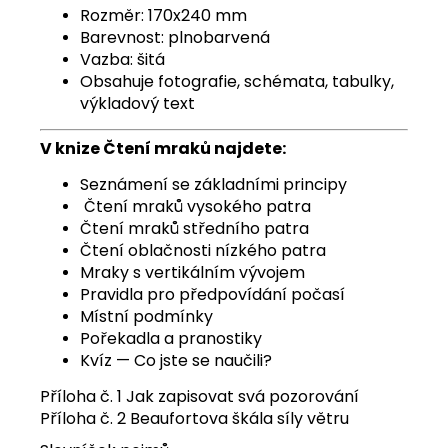
Rozměr: 170x240 mm
Barevnost: plnobarvená
Vazba: šitá
Obsahuje fotografie, schémata, tabulky,
výkladový text
V knize Čtení mraků najdete:
Seznámení se základními principy
Čtení mraků vysokého patra
Čtení mraků středního patra
Čtení oblačnosti nízkého patra
Mraky s vertikálním vývojem
Pravidla pro předpovídání počasí
Místní podmínky
Pořekadla a pranostiky
Kvíz — Co jste se naučili?
Příloha č. 1 Jak zapisovat svá pozorování
Příloha č. 2 Beaufortova škála síly větru