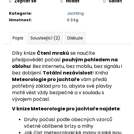
č
Zeptat se
Hlídat
Sdílet
u
j
Kategorie
:
Jachting
e
Hmotnost
:
0.3 kg
m
e
Popis
Související (2)
Diskuze
PLACHTY
Díky knize
Čtení mraků
se naučíte
349
Kč
předpovědět počasí
pouhým pohledem na
oblohu
! Bez internetu, bez mobilu, bez signálu i
bez dobíjení.
Totální nezávislost
! Kniha
Meteorologie pro jachtaře
vám předá
potřebný základ pro to, abyste své plavby
mohli vést vždy bezpečně a v souladu s
vývojem počasí.
V knize Meteorologie pro jachtaře najdete
:
Druhy počasí podle obecných vzorců
včetně oblíbené brízy a mlhy
Jak číst meteorologické mapy a jaké jsou