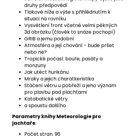
druhy předpovědí
Tlakové níže a výše s přihlédnutím k
situaci na rovníku
Vysvětlení front včetně velmi pěkných
3d obrázku (člověk to snáze pochopí)
GRIB a jemu podobní
Atmosféra a její chování - bude pršet
nebo ne?
Tropické počasí: bouře, pasáty a
monzuny
Jak utéct hurikánu
Mraky a jejich charatkeristika
Stáčení větru u pobřeží a jeho význam
pro plavbu pod plachtami
Katabatické větry
a spoustu dalšího
Parametry knihy Meteorologie pro
jachtaře
:
Počet stran: 96