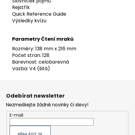
Slovníček pojmů
Rejstřík
Quick Reference Guide
Výsledky kvízu
Parametry Čtení mraků
Rozměry: 138 mm x 216 mm
Počet stran: 128
Barevnost: celobarevná
Vazba: V4 (šitá)
Z
á
Odebírat newsletter
p
Nezmeškejte žádné novinky či slevy!
a
t
E-mail
í
PŘIHLÁSIT SE