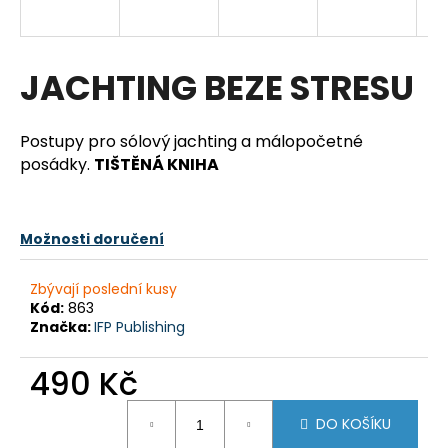
a
j
í
JACHTING BEZE STRESU
t
?
Postupy pro sólový jachting a málopočetné
posádky.
TIŠTĚNÁ KNIHA
HLEDAT
Možnosti doručení
Zbývají poslední kusy
Kód:
863
D
Značka:
IFP Publishing
o
p
490 Kč
o
r
Měrná
DO KOŠÍKU
u
cena: