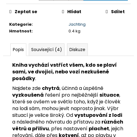
č
u
Zeptat se
Hlídat
Sdílet
j
e
Kategorie
:
Jachting
m
Hmotnost
:
0.4 kg
e
PLACHTY
Popis
Související (4)
Diskuze
349
Kč
Kniha vychází vstříct všem, kdo se plaví
sami, ve dvojici, nebo vozí nezkušené
posádky
.
Najdete zde
chytrá
, účinná a úspěšně
vyzkoušená
řešení pro nejběžnější
situace
,
které se ovšem ve světlo toho, když je člověk
na lodi sám, mohou jevit naprosto jinak. Výbr
situací je velice široký. Od
vystupování z lodi
a následného návratu do přístavu za
různách
větrů a přilivu
, přes nastavení
plachet
, jejich
refování, dále přes
kotvení
, až po plavbu v