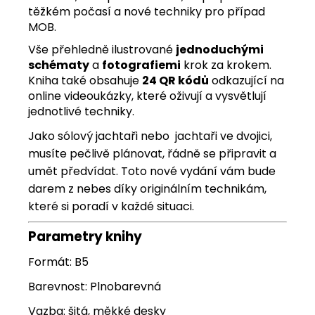
těžkém počasí a nové techniky pro případ
MOB.
Vše přehledně ilustrované
jednoduchými
schématy
a
fotografiemi
krok za krokem.
Kniha také obsahuje
24 QR kódů
odkazující na
online videoukázky, které oživují a vysvětlují
jednotlivé techniky.
Jako sólový jachtaři nebo jachtaři ve dvojici,
musíte pečlivě plánovat, řádně se připravit a
umět předvídat. Toto nové vydání vám bude
darem z nebes díky originálním technikám,
které si poradí v každé situaci.
Parametry knihy
Formát: B5
Barevnost: Plnobarevná
Vazba: šitá, měkké desky