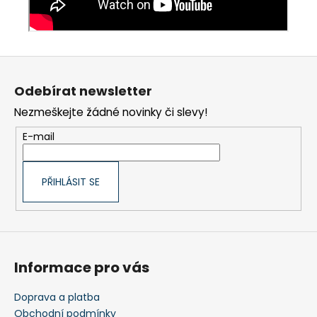
Z
á
Odebírat newsletter
p
Nezmeškejte žádné novinky či slevy!
a
t
E-mail
í
PŘIHLÁSIT SE
Informace pro vás
Doprava a platba
Obchodní podmínky