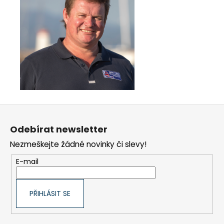
Z
á
Odebírat newsletter
p
Nezmeškejte žádné novinky či slevy!
a
t
E-mail
í
PŘIHLÁSIT SE