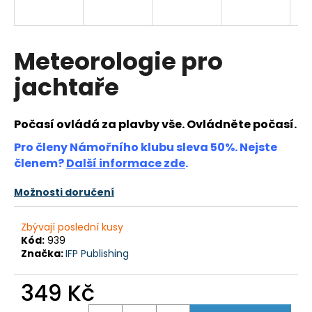
a
j
í
Meteorologie pro
t
jachtaře
?
Počasí ovládá za plavby vše. Ovládněte počasí.
Pro členy Námořního klubu sleva 50%. Nejste
HLEDAT
členem?
Další informace zde
.
Možnosti doručení
D
Zbývají poslední kusy
o
Kód:
939
p
Značka:
IFP Publishing
o
r
349 Kč
u
Měrná