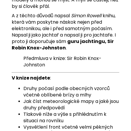
by si člověk přál.
A z těchto důvodů napsal
Simon Rowell
knihu,
která vám poskytne náskok nejen před
elektronikou, ale i před samotným počasím.
Napsal ji jako jachtař a napsal ji pro jachtaře. I
proto ji doporučuje sám
guru jachtingu, Sir
Robin Knox-Johnston
.
Předmluva v knize: Sir Robin Knox-
Johnston
V knize najdete
:
Druhy počasí podle obecných vzorců
včetně oblíbené brízy a mlhy
Jak číst meteorologické mapy a jaké jsou
druhy předpovědí
Tlakové níže a výše s přihlédnutím k
situaci na rovníku
Vysvětlení front včetně velmi pěkných