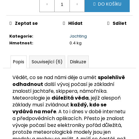
č
DO KOŠÍKU
cena:
u
j
e
Zeptat se
Hlídat
Sdílet
m
e
Kategorie
:
Jachting
Hmotnost
:
0.4 kg
NAVIGAČNÍ
CVIČENÍ
1
Popis
Související (6)
Diskuze
250
Kč
Vědět, co se nad námi děje a umět
spolehlivě
odhadnout
další vývoj počasí je základní
znalostí jachtaře, skippera, námořníka.
Meteorologie je
důležitá věda
, jejíž alespoň
základy musí zvládnout
každý, kdo se
vydává na moře
. A to i dnes v době internetu
a předpovědních aplikacích. Přesto je znalost
vývoje počasí bez elektroniky pořád důležitá,
protože meteorologické modely jsou jen
modely a mohou se mýlit. A mýlí se častěji, než