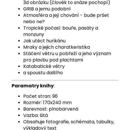
3d obrázku (člověk to snáze pochopí)
GRIB a jemu podobní
Atmosféra a její chování - bude pršet
nebo ne?
Tropické počasí: bouře, pasáty a
monzuny
Jak utéct hurikánu
Mraky a jejich charatkeristika
Stáčení větru u pobřeží a jeho význam
pro plavbu pod plachtami
Katabatické větry
a spoustu dalšího
Paramatry knihy
:
Počet stran: 96
Rozměr: 170x240 mm
Barevnost: plnobarvená
Vazba: šitá
Obsahuje fotografie, schémata, tabulky,
výkladový text