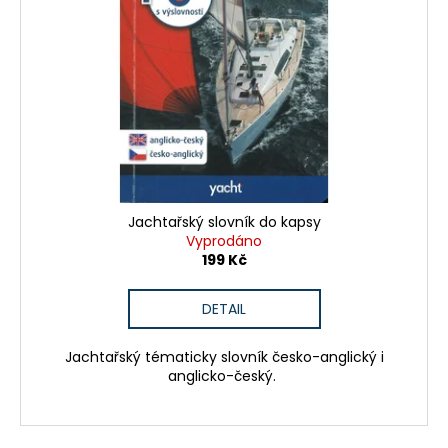
s
d
a
p
u
j
r
k
í
o
t
t
d
ů
?
u
k
t
ů
Jachtařský slovník do kapsy
HLEDAT
Vyprodáno
199 Kč
DETAIL
D
o
Jachtařský tématicky slovník česko-anglický i
p
anglicko-český.
o
r
u