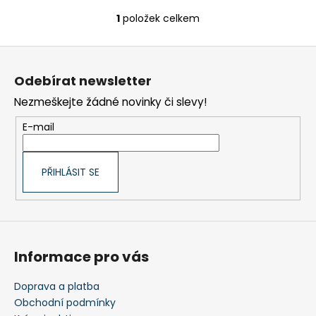
č
u
1
položek celkem
O
j
v
e
Z
l
m
á
á
e
Odebírat newsletter
d
p
a
Nezmeškejte žádné novinky či slevy!
a
NAVIGAČNÍ
c
CVIČENÍ
t
E-mail
í
1
í
p
250
Kč
r
PŘIHLÁSIT SE
v
k
y
v
ý
Informace pro vás
p
i
s
Doprava a platba
u
Obchodní podmínky