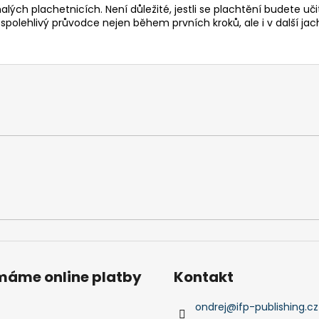
alých plachetnicích. Není důležité, jestli se plachtění budete uč
polehlivý průvodce nejen během prvních kroků, ale i v další jachta
ímáme online platby
Kontakt
ondrej
@
ifp-publishing.cz