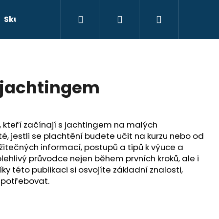
Hledat
Přihlášení
Nákupní
Skutečné příběhy
Beletrie
Doprava a platb
košík
 jachtingem
 kteří začínají s jachtingem na malých
té, jestli se plachtění budete učit na kurzu nebo od
užitečných informací, postupů a tipů k výuce a
lehlivý průvodce nejen během prvních kroků, ale i
íky této publikaci si osvojíte základní znalosti,
 potřebovat.