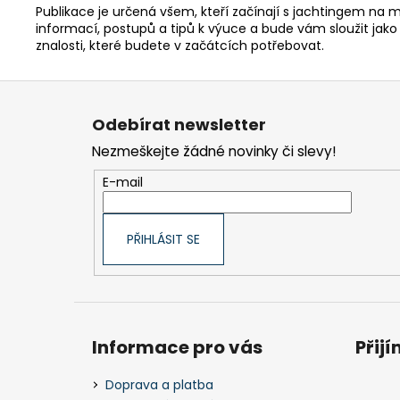
Publikace je určená všem, kteří začínají s jachtingem na m
informací, postupů a tipů k výuce a bude vám sloužit jako s
znalosti, které budete v začátcích potřebovat.
Z
á
Odebírat newsletter
p
Nezmeškejte žádné novinky či slevy!
a
t
E-mail
í
PŘIHLÁSIT SE
Informace pro vás
Přij
Doprava a platba