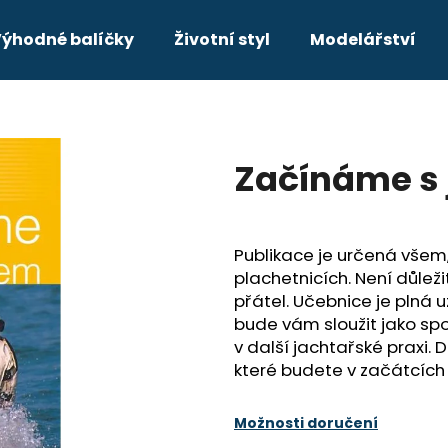
ýhodné balíčky
Životní styl
Modelářství
Co potřebujete najít?
Začínáme s
HLEDAT
Publikace je určená všem,
Doporučujeme
plachetnicích. Není důleži
přátel. Učebnice je plná 
VHF KOMPLETNÍ PRŮVODCE PRO
DAY SKIPPER
bude vám sloužit jako spo
JACHTAŘE
349 Kč
v další jachtařské praxi. D
211 Kč
které budete v začátcích
Původně:
249 Kč
Možnosti doručení