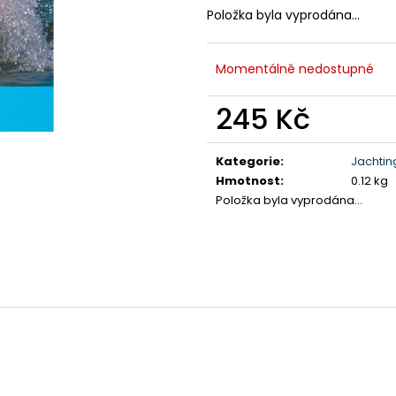
Položka byla vyprodána…
Momentálně nedostupné
245 Kč
Měrná
cena:
Kategorie
:
Jachtin
Hmotnost
:
0.12 kg
Položka byla vyprodána…