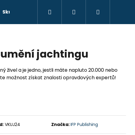
Hledat
Přihlášení
Nákupní
Skutečné příběhy
Beletrie
Doprava a platb
košík
 umění jachtingu
 živel a je jedno, jestli máte napluto 20.000 nebo
te možnost získat znalosti opravdových expertů!
d:
VKUJ24
Značka:
IFP Publishing