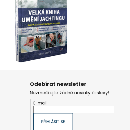
Z
á
Odebírat newsletter
p
Nezmeškejte žádné novinky či slevy!
a
t
E-mail
í
PŘIHLÁSIT SE