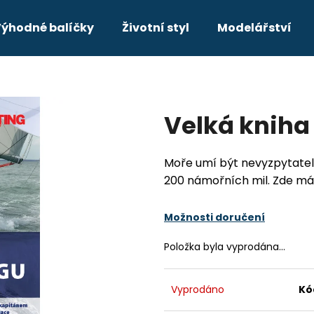
ýhodné balíčky
Životní styl
Modelářství
Co potřebujete najít?
Velká kniha
HLEDAT
Moře umí být nevyzpytatelný
200 námořních mil. Zde má
Doporučujeme
Možnosti doručení
VHF KOMPLETNÍ PRŮVODCE PRO
DAY SKIPPER
JACHTAŘE
349 Kč
Položka byla vyprodána…
211 Kč
Původně:
249 Kč
Vyprodáno
Kó