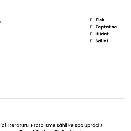
Tisk
g
Zeptat se
Hlídat
Sdílet
í literaturu. Proto jsme sáhli ke spolupráci s