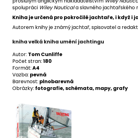
proslulým anglickým nakladatelstvím
Wiley Nautica
spolupráci
Wiley Nautical
a slavného jachtařského
Kniha je určená pro pokročilé jachtaře, i když i
Autorem knihy je známý jachtař, spisovatel a redak
kniha velká kniha umění jachtingu
Autor:
Tom Cunliffe
Počet stran:
180
Formát:
A4
Vazba:
pevná
Barevnost:
plnobarevná
Obrázky:
fotografie, schémata, mapy, grafy