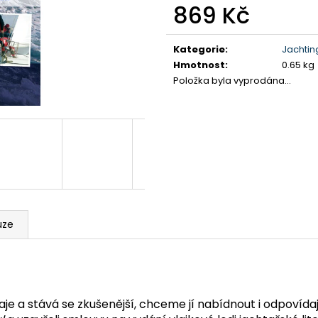
869 Kč
Měrná
cena:
Kategorie
:
Jachtin
Hmotnost
:
0.65 kg
Položka byla vyprodána…
uze
 a stává se zkušenější, chceme jí nabídnout i odpovídajíc