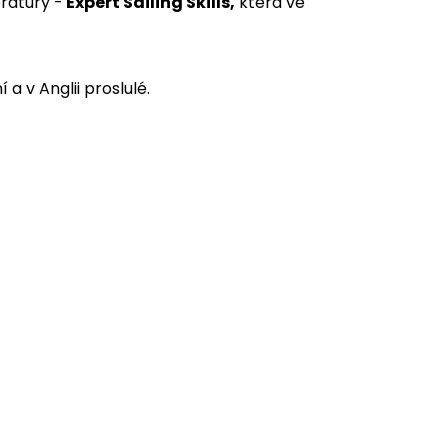
eratury -
Expert Sailing Skills,
která ve
 a v Anglii proslulé.