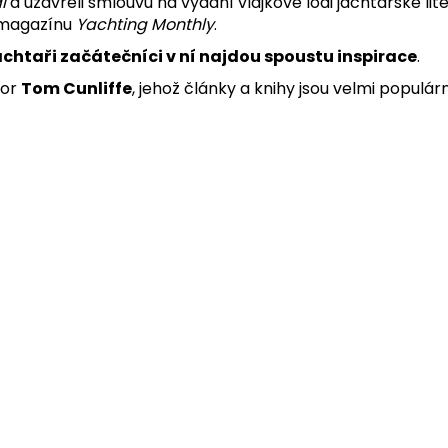
l
a uzavřeli smlouvu na vydání vlajkové lodi jachtařské lit
 magazínu
Yachting Monthly
.
 jachtaři začátečníci v ní najdou spoustu inspirace
.
tor
Tom Cunliffe
, jehož články a knihy jsou velmi populární