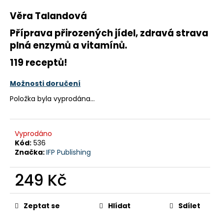
a
Věra Talandová
j
Příprava přirozených jídel, zdravá strava
í
plná enzymů a vitamínů.
t
?
119 receptů!
Možnosti doručení
Položka byla vyprodána…
HLEDAT
Vyprodáno
Kód:
536
Značka:
IFP Publishing
D
o
249 Kč
p
o
Měrná
r
cena:
Zeptat se
Hlídat
Sdílet
u