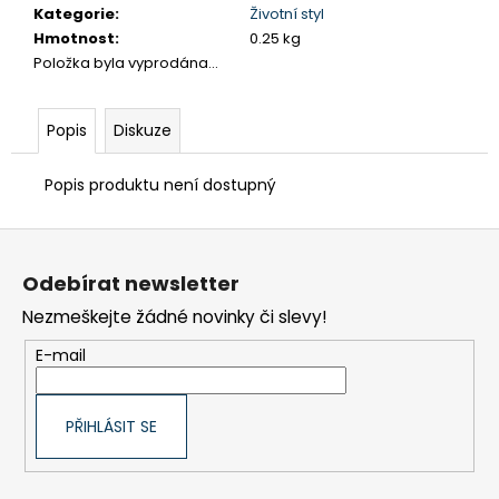
č
Kategorie
:
Životní styl
u
Hmotnost
:
0.25 kg
j
Položka byla vyprodána…
e
m
e
Popis
Diskuze
VHF
Popis produktu není dostupný
KOMPLETNÍ
PRŮVODCE
PRO
Z
JACHTAŘE
á
211
Odebírat newsletter
p
Kč
Původně:
Nezmeškejte žádné novinky či slevy!
a
249
Kč
t
E-mail
í
PŘIHLÁSIT SE