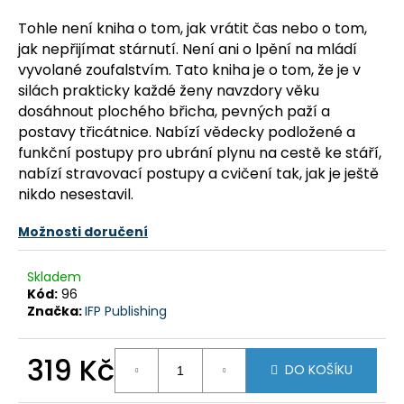
a
Tohle není kniha o tom, jak vrátit čas nebo o tom,
j
jak nepřijímat stárnutí. Není ani o lpění na mládí
í
vyvolané zoufalstvím. Tato kniha je o tom, že je v
t
silách prakticky každé ženy navzdory věku
dosáhnout plochého břicha, pevných paží a
?
postavy třicátnice. Nabízí vědecky podložené a
funkční postupy pro ubrání plynu na cestě ke stáří,
nabízí stravovací postupy a cvičení tak, jak je ještě
nikdo nesestavil.
HLEDAT
Možnosti doručení
Skladem
D
Kód:
96
o
Značka:
IFP Publishing
p
o
319 Kč
r
DO KOŠÍKU
u
Měrná