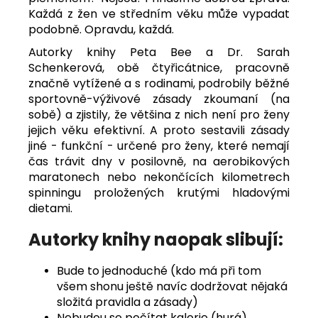
Každá z žen ve středním věku může vypadat
podobně. Opravdu, každá.
Autorky knihy Peta Bee a Dr. Sarah
Schenkerová, obě čtyřicátnice, pracovně
značně vytížené a s rodinami, podrobily běžné
sportovně-výživové zásady zkoumaní (na
sobě) a zjistily, že většina z nich není pro ženy
jejich věku efektivní. A proto sestavili zásady
jiné - funkční - určené pro ženy, které nemají
čas trávit dny v posilovně, na aerobikových
maratonech nebo nekončících kilometrech
spinningu proložených krutými hladovými
dietami.
Autorky knihy naopak slibují:
Bude to jednoduché (kdo má při tom
všem shonu ještě navíc dodržovat nějaká
složitá pravidla a zásady)
Nebudou se počítat kalorie (hurá)