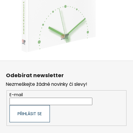
Z
á
Odebírat newsletter
p
Nezmeškejte žádné novinky či slevy!
a
t
E-mail
í
PŘIHLÁSIT SE