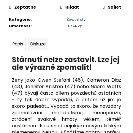
č
cena:
u
Zeptat se
Hlídat
Sdílet
j
e
Kategorie
:
Životní styl
m
Hmotnost
:
0.274 kg
e
Popis
Diskuze
PRŮVODCE
SVĚTEM
PLASTIKOVÉHO
Stárnutí nelze zastavit. Lze jej
MODELÁŘE
5
ale výrazně zpomalit!
DIORÁMY
A
Ženy jako Gwen Stefani (46), Cameron Diaz
VINĚTY
(43), Jennifer Aniston (47) nebo Naomi Watts
349
(47) bývají často cílem povzdechů ostatních
Kč
- ty tak dobře vypadají, a přitom už jim je
skoro padesát… Vypadá to skoro, že navzdory
zpomalování metabolismu, menopauze,
ztrácení svalové hmoty věkem, téměř
nestárnou. Jsou snad nějakým novým lidským
plemenem? Nejsou! Přinášíme dobrou zprávu.