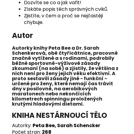
Dozvíte se co a jak vařit!
Získáte popis těch správných cviků.
Zjistíte, v čem a proč se nejčastěji
chybuje.
Autor
Autorky knihy
Peta Bee
a
Dr. Sarah
Schenkerová
, obě čtyřicátnice, pracovně
značně vytížené a s rodinami, podrobily
běžné sportovně-výživové zásady
zkoumaní (na sobě) a zjistily, že většina z
nich není pro ženy jejich věku efektivní. A
proto sestavili zásady jiné - funkční -
určené pro ženy, které nemají čas trávit
dny v posilovně, na aerobikových
maratonech nebo nekončících
kilometrech spinningu proložených
krutými hladovými dietami.
KNIHA NESTÁRNOUCÍ TĚLO
Autorky:
Peta Bee, Sarah Schencker
Počet stran:
268