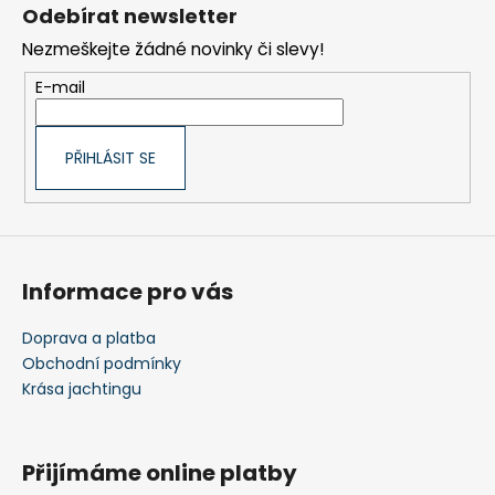
á
Odebírat newsletter
p
Nezmeškejte žádné novinky či slevy!
a
t
E-mail
í
PŘIHLÁSIT SE
Informace pro vás
Doprava a platba
Obchodní podmínky
Krása jachtingu
Přijímáme online platby