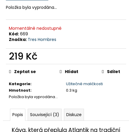
č
u
Položka byla vyprodána…
j
e
m
Momentálně nedostupné
e
Kód:
669
Značka:
Tres Hombres
NAVIGAČNÍ
CVIČENÍ
219 Kč
1
250
Měrná
Kč
cena:
Zeptat se
Hlídat
Sdílet
Kategorie
:
Užitečné maličkosti
Hmotnost
:
0.3 kg
Položka byla vyprodána…
Popis
Související (3)
Diskuze
Káva, která přeplula Atlantik na tradiční