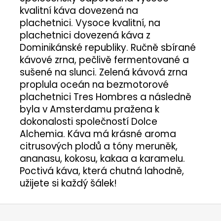
kvalitní káva dovezená na
plachetnici.
Vysoce kvalitní, na
plachetnici dovezená káva z
Dominikánské republiky. Ručně sbírané
kávové zrna, pečlivě fermentované a
sušené na slunci.
Zelená kávová zrna
proplula oceán na bezmotorové
plachetnici Tres Hombres a následně
byla v Amsterdamu pražena k
dokonalosti společností Dolce
Alchemia.
Káva má krásné aroma
citrusových plodů a tóny meruněk,
ananasu, kokosu, kakaa a karamelu.
Poctivá káva, která chutná lahodně,
užijete si každý šálek!
Z