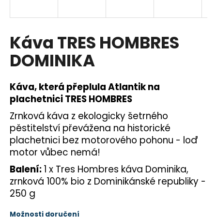
a
j
í
Káva TRES HOMBRES
t
DOMINIKA
?
Káva, která přeplula Atlantik na
plachetnici TRES HOMBRES
HLEDAT
Zrnková káva z ekologicky šetrného
pěstitelství převážena na historické
plachetnici bez motorového pohonu - loď
motor vůbec nemá!
D
o
Balení:
1 x Tres Hombres káva Dominika,
p
zrnková 100% bio z Dominikánské republiky -
o
250 g
r
u
Možnosti doručení