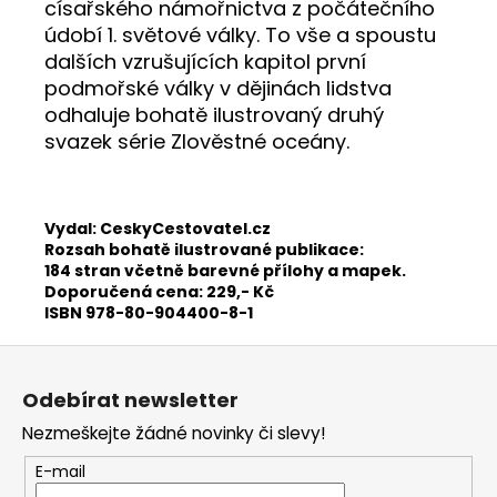
císařského námořnictva z počátečního
údobí 1. světové války. To vše a spoustu
dalších vzrušujících kapitol první
podmořské války v dějinách lidstva
odhaluje bohatě ilustrovaný druhý
svazek série Zlověstné oceány.
Vydal: CeskyCestovatel.cz
Rozsah bohatě ilustrované publikace:
184 stran včetně barevné přílohy a mapek.
Doporučená cena: 229,- Kč
ISBN 978-80-904400-8-1
Z
á
Odebírat newsletter
p
Nezmeškejte žádné novinky či slevy!
a
t
E-mail