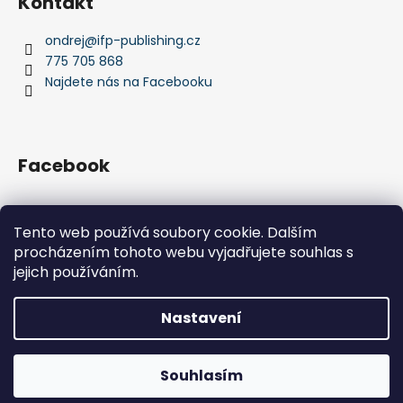
Kontakt
ondrej
@
ifp-publishing.cz
775 705 868
Najdete nás na Facebooku
Facebook
Tento web používá soubory cookie. Dalším
procházením tohoto webu vyjadřujete souhlas s
IFP Publishing
Krása jachtingu
jejich používáním.
Nastavení
Vytvořil Shoptet
Ve dnech 10.8. - 14.8 máme celoredakční dovolenou a Vaši
Souhlasím
Copyright 2026
IFP Publishing
. Všechna práva vyhrazena.
objednávku vyřídíme později. Děkujeme za pochopení!