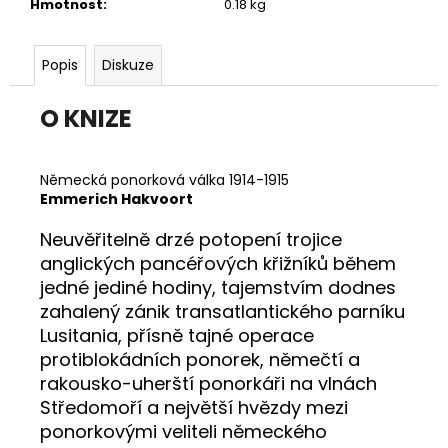
č
Hmotnost
:
0.18 kg
u
j
Popis
Diskuze
e
m
e
O KNIZE
NAVIGAČNÍ
CVIČENÍ
Německá ponorková válka 1914-1915
1
Emmerich Hakvoort
250
Kč
Neuvěřitelně drzé potopení trojice
anglických pancéřových křižníků během
jedné jediné hodiny, tajemstvím dodnes
zahalený zánik transatlantického parníku
Lusitania, přísně tajné operace
protiblokádních ponorek, němečtí a
rakousko-uherští ponorkáři na vlnách
Středomoří a největší hvězdy mezi
ponorkovými veliteli německého