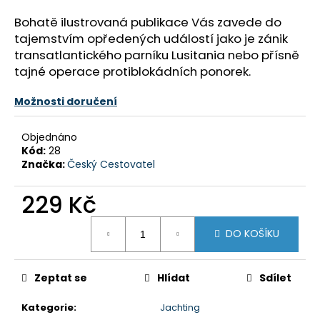
a
Bohatě ilustrovaná publikace Vás zavede do
j
tajemstvím opředených událostí jako je zánik
í
transatlantického parníku Lusitania nebo přísně
t
tajné operace protiblokádních ponorek.
?
Možnosti doručení
Objednáno
Kód:
28
Značka:
Český Cestovatel
HLEDAT
229 Kč
Měrná
D
DO KOŠÍKU
cena:
o
p
o
Zeptat se
Hlídat
Sdílet
r
u
Kategorie
:
Jachting