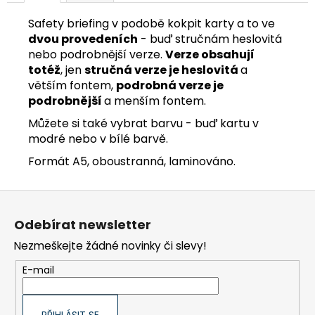
Safety briefing v podobě kokpit karty a to ve
dvou provedeních
- buď stručnám heslovitá
nebo podrobnější verze.
Verze obsahují
totéž
, jen
stručná verze je heslovitá
a
větším fontem,
podrobná verze je
podrobnější
a menším fontem.
Můžete si také vybrat barvu - buď kartu v
modré nebo v bílé barvě.
Formát A5, oboustranná, laminováno.
Z
á
Odebírat newsletter
p
Nezmeškejte žádné novinky či slevy!
a
t
E-mail
í