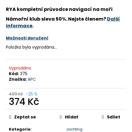
a
RYA kompletní průvodce navigací na moři
j
Námořní klub sleva 50%. Nejste členem?
Další
í
informace
.
t
?
Možnosti doručení
Položka byla vyprodána…
Vyprodáno
HLEDAT
Kód:
375
Značka:
APC
D
499 Kč
–25 %
374 Kč
o
p
Měrná
o
cena:
Zeptat se
Hlídat
Sdílet
r
u
Kategorie
:
Jachting