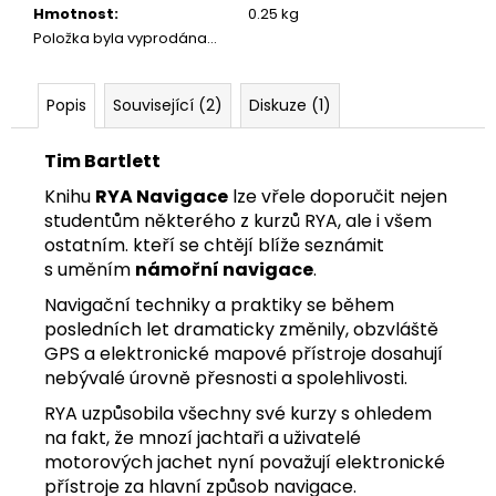
č
Hmotnost
:
0.25 kg
u
Položka byla vyprodána…
j
e
m
Popis
Související (2)
Diskuze (1)
e
Tim Bartlett
PRŮVODCE
SVĚTEM
Knihu
RYA Navigace
lze vřele doporučit nejen
PLASTIKOVÉHO
studentům některého z kurzů RYA, ale i všem
MODELÁŘE
5
ostatním. kteří se chtějí blíže seznámit
DIORÁMY
s uměním
námořní navigace
.
A
VINĚTY
Navigační techniky a praktiky se během
posledních let dramaticky změnily, obzvláště
349
Kč
GPS a elektronické mapové přístroje dosahují
nebývalé úrovně přesnosti a spolehlivosti.
RYA uzpůsobila všechny své kurzy s ohledem
na fakt, že mnozí jachtaři a uživatelé
motorových jachet nyní považují elektronické
přístroje za hlavní způsob navigace.