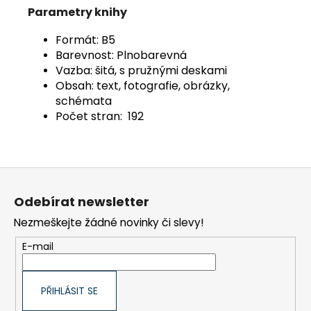
Parametry knihy
Formát: B5
Barevnost: Plnobarevná
Vazba: šitá, s pružnými deskami
Obsah: text, fotografie, obrázky,
schémata
Počet stran: 192
Z
á
Odebírat newsletter
p
Nezmeškejte žádné novinky či slevy!
a
t
E-mail
í
PŘIHLÁSIT SE