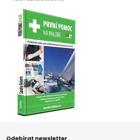
Z
á
Odebírat newsletter