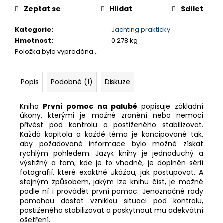
č
cena:
Zeptat se
Hlídat
Sdílet
u
j
Kategorie
:
Jachting prakticky
e
Hmotnost
:
0.278 kg
m
Položka byla vyprodána…
e
NAVIGAČNÍ
Popis
Podobné (1)
Diskuze
CVIČENÍ
1
250
Kniha
První pomoc na palubě
popisuje základní
Kč
úkony, kterými je možné zranění nebo nemoci
přivést pod kontrolu a postiženého stabilizovat.
Každá kapitola a každé téma je koncipované tak,
aby požadované informace bylo možné získat
rychlým pohledem. Jazyk knihy je jednoduchý a
výstižný a tam, kde je to vhodné, je doplněn sérií
fotografií, které exaktně ukážou, jak postupovat. A
stejným způsobem, jakým lze knihu číst, je možné
podle ní i provádět první pomoc. Jenoznačné rady
pomohou dostat vzniklou situaci pod kontrolu,
postiženého stabilizovat a poskytnout mu adekvátní
ošetření.