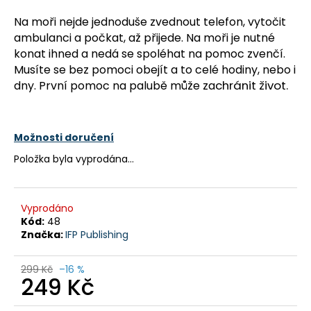
a
Na moři nejde jednoduše zvednout telefon, vytočit
j
ambulanci a počkat, až přijede. Na moři je nutné
í
konat ihned a nedá se spoléhat na pomoc zvenčí.
t
Musíte se bez pomoci obejít a to celé hodiny, nebo i
chránit život.
dny. První pomoc na palubě může za
?
Možnosti doručení
Položka byla vyprodána…
HLEDAT
Vyprodáno
D
Kód:
48
o
Značka:
IFP Publishing
p
o
299 Kč
–16 %
249 Kč
r
u
Měrná