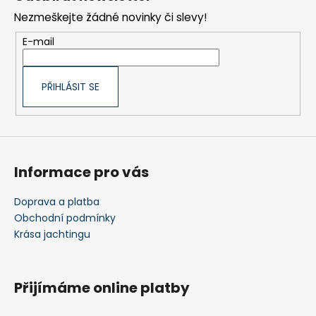
p
Nezmeškejte žádné novinky či slevy!
a
t
E-mail
í
PŘIHLÁSIT SE
Informace pro vás
Doprava a platba
Obchodní podmínky
Krása jachtingu
Přijímáme online platby