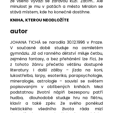
ze všeho vyvázl se zdravou kůží. Zatím... Ale
minulost je mu v patách a město Miralon se
stává místem, kde ho konečně dostihne.
KNIHA, KTEROU NEODLOŽÍTE
autor
JOHANA TICHÁ se narodila 30.12.1996 v Praze.
V současné době studuje na osmiletém
gymnáziu. Již od ranného dětství miluje četbu,
zejména fantasy, a bez přehánění lze říci, že
z tohoto žánru přečetla většinu dostupné
literatury. I další záliby – jízda na koni,
lukostřelba, larpy, esoterika, parapsychologie,
mineralogie, astrologie – souvisí se světem
popisovaným v oblíbených knihách. Mezi
podstatnou životní náplň bezesporu patří
hudba, dlouhodobě studuje hru na flétnu,
klavír a také zpěv. Ze svého poněkud
hektického všedního života ráda mizí