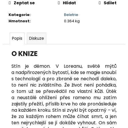
č
Zeptat se
Hlídat
Sdílet
u
j
Kategorie
:
Beletrie
e
Hmotnost
:
0.364 kg
m
e
Popis
Diskuze
PLACHTY
349
O KNIZE
Kč
Stín je démon. V Loreanu, světě mýtů
a nadpřirozených bytostí, kde se magie snoubí
s technologií a pro zbraně se nechodí daleko,
to není nic zvláštního. Že život není pohádka,
o tom už se přesvědčil na vlastní kůži. Útěk
a neustálé ohlížení přes rameno mu zatím
zajistily přežití, příslib krve ho ale pronásleduje
na každém kroku. Stín si zvykl být opatrný – ví,
že za každým rohem může číhat smrt, a jen
ten nejrychlejší se jí dokáže vyhnout. On sám