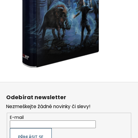
Z
á
Odebírat newsletter
p
Nezmeškejte žádné novinky či slevy!
a
t
E-mail
í
PŘIHLÁSIT SE