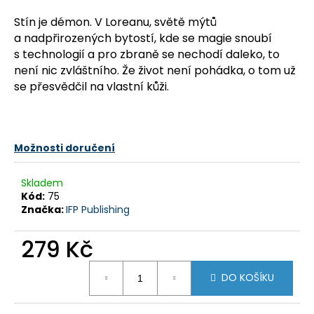
a
Stín je démon. V Loreanu, světě mýtů
j
a nadpřirozených bytostí, kde se magie snoubí
í
s technologií a pro zbraně se nechodí daleko, to
t
není nic zvláštního. Že život není pohádka, o tom už
se přesvědčil na vlastní kůži.
?
Možnosti doručení
HLEDAT
Skladem
Kód:
75
Značka:
IFP Publishing
D
o
279 Kč
p
Měrná
o
DO KOŠÍKU
cena:
r
u