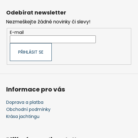
Z
á
Odebírat newsletter
p
Nezmeškejte žádné novinky či slevy!
a
t
E-mail
í
PŘIHLÁSIT SE
Informace pro vás
Doprava a platba
Obchodní podmínky
Krása jachtingu