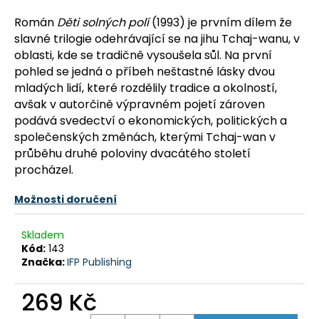
a
Román
Děti solných polí
(1993) je prvním dílem že
j
slavné trilogie odehrávající se na jihu Tchaj-wanu, v
í
oblasti, kde se tradičně vysoušela sůl. Na první
t
pohled se jedná o příbeh neštastné lásky dvou
mladých lidí, které rozdělily tradice a okolností,
?
avšak v autorčině výpravném pojetí zároven
podává svedectví o ekonomických, politických a
společenských změnách, kterými Tchaj-wan v
průběhu druhé poloviny dvacátého století
HLEDAT
procházel.
Možnosti doručení
D
Skladem
o
Kód:
143
p
Značka:
IFP Publishing
o
r
269 Kč
u