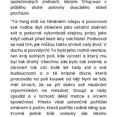
společenských změnách, kterými Tchaj-wan v
průběhu druhé poloviny dvacátého století
procházel.
Ta-fang stál na hliněném náspu a pozoroval
"
své rodiče. Byli oblečeni jako ostatní sběrači
soli a pokorně vykonávali stejnou práci, jako
když odtud před šesti lety odcházel. Podivoval
se nad tím, jak můžou takto strávit celý život. V
duchu si povzdychl. To byla jeho rodná vesnice,
ten kraj solných polí, kde vyrostl a který mu
byl tak drahý. Všechno zde bylo tak známé, a
zároveň tak cizí. Kolik let tady snil o své
budoucnosti a o té krásné dívce, která
pracovala na poli kousek od něj! Nyní se bál,
měl strach, že se při sběru soli neubrání
vzpomínkám na minulost. Stoupl si tedy
opodál a v tichosti dělal matce s otcem
společnost. Přesto však ustavičně pohlížel
směrem k polím, která patřila rodině Ming-jüe.
Kromě jedné bílé volavky ale nikoho