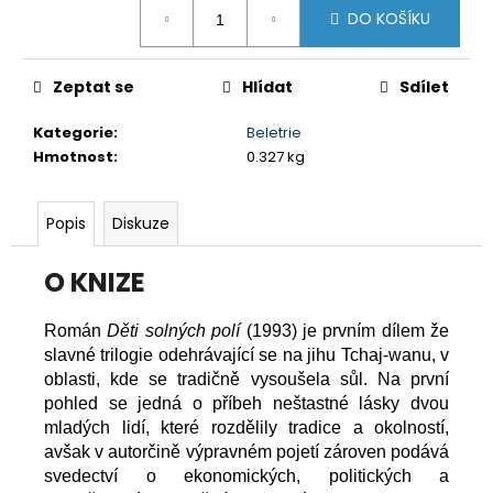
č
Měrná
DO KOŠÍKU
cena:
u
j
e
Zeptat se
Hlídat
Sdílet
m
e
Kategorie
:
Beletrie
Hmotnost
:
0.327 kg
PRŮVODCE
SVĚTEM
PLASTIKOVÉHO
MODELÁŘE
Popis
Diskuze
5
DIORÁMY
O KNIZE
A
VINĚTY
349
Román
Děti solných polí
(1993) je prvním dílem že
Kč
slavné trilogie odehrávající se na jihu Tchaj-wanu, v
oblasti, kde se tradičně vysoušela sůl. Na první
pohled se jedná o příbeh neštastné lásky dvou
mladých lidí, které rozdělily tradice a okolností,
avšak v autorčině výpravném pojetí zároven podává
svedectví o ekonomických, politických a