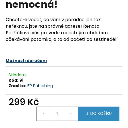
nemocná!
a
j
Chcete-li vědět, co vám v poradně jen tak
í
neřeknou, jste na správné adrese! Renata
t
Petříčková vás provede radostným obdobím
?
očekávání potomka, a to od početí do šestinedělí.
Možnosti doručení
HLEDAT
Skladem
Kód:
91
Značka:
IFP Publishing
D
o
299 Kč
p
Měrná
o
DO KOŠÍKU
cena:
r
u