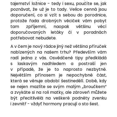
tajemství ložnice - tedy i sexu, poučíte se, jak
poznávat, že už je to tady. Velice cenná jsou
doporučení, co si vzít s sebou do porodnice,
protože řada drobných věciček vám pobyt
tam zpříjemní, naopak většinu věcí
doporučovaných letáky či v poradnách
potřebovat nebudete.
A v čem je nový rádce jiný než většina příruček
nabízených na našem trhu? Především vám
radí jedna z vás. Osvědčené tipy předkládá
s laskavým nadhledem a postraší jen
v případě, že je to naprosto nezbytné.
Největším přínosem je nepochybně část,
která se věnuje období šestinedělí. Době, kdy
se nejen mazlíte se svým malým ,,broučkem“
a zvykáte si na roli matky, ale zároveň můžete
být přecitlivělá na veškeré podněty zvenku
i zevnitř - vždyť hormony pracují o sto šest.