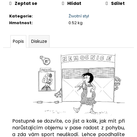
č
Zeptat se
Hlídat
Sdílet
u
j
Kategorie
:
Životní styl
e
Hmotnost
:
0.52 kg
m
e
Popis
Diskuze
DAY
SKIPPER
349
Kč
Postupně se dozvíte, co jíst a kolik, jak mít při
narůstajícím objemu v pase radost z pohybu,
a zda vám sport neuškodí. Lehce poodhalíte