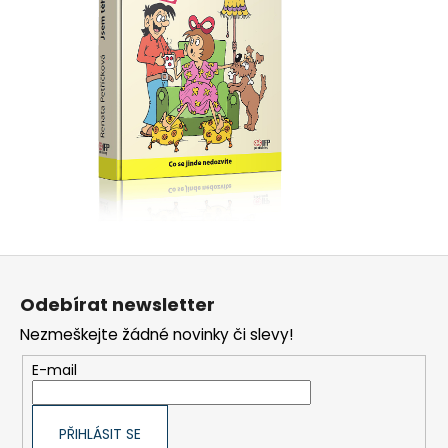
Z
á
Odebírat newsletter
p
Nezmeškejte žádné novinky či slevy!
a
t
E-mail
í
PŘIHLÁSIT SE