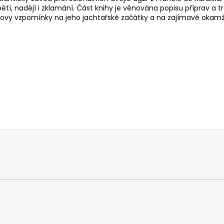
ětí, nadějí i zklamání. Část knihy je věnována popisu příprav a
orovy vzpomínky na jeho jachtařské začátky a na zajímavé okamži