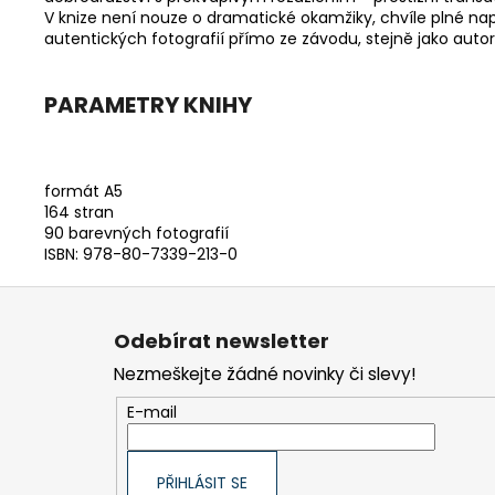
V knize není nouze o dramatické okamžiky, chvíle plné nap
autentických fotografií přímo ze závodu, stejně jako aut
PARAMETRY KNIHY
formát A5
164 stran
90 barevných fotografií
ISBN: 978-80-7339-213-0
Z
á
Odebírat newsletter
p
Nezmeškejte žádné novinky či slevy!
a
t
E-mail
í
PŘIHLÁSIT SE