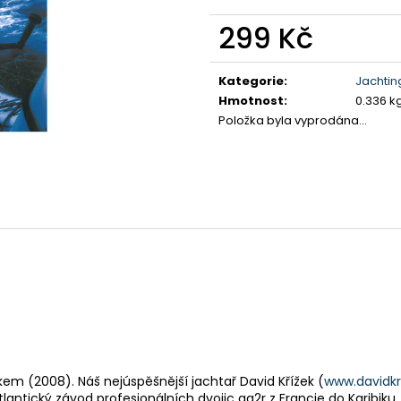
299 Kč
Měrná
cena:
Kategorie
:
Jachtin
Hmotnost
:
0.336 k
Položka byla vyprodána…
em (2008). Náš nejúspěšnější jachtař David Křížek (
www.davidkr
lantický závod profesionálních dvojic ag2r z Francie do Karibiku