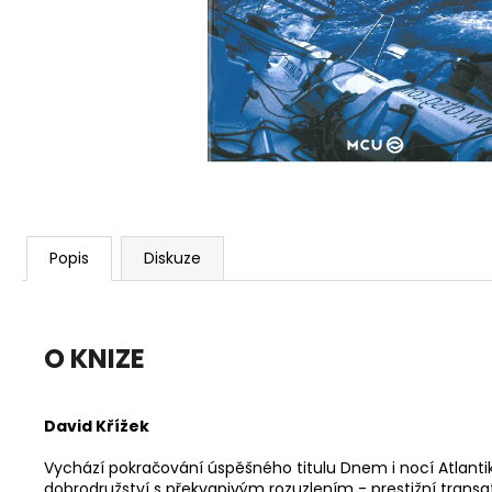
Popis
Diskuze
O KNIZE
David Křížek
Vychází pokračování úspěšného titulu Dnem i nocí Atlantik
dobrodružství s překvapivým rozuzlením - prestižní transat