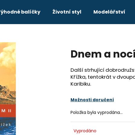
ýhodné balíčky
Životní styl
Modelářství
Co potřebujete najít?
Dnem a nocí
HLEDAT
Další strhující dobrodruž
Křížka, tentokrát v dvou
Doporučujeme
Karibiku.
VHF KOMPLETNÍ PRŮVODCE PRO
DAY SKIPPER
JACHTAŘE
Možnosti doručení
349 Kč
211 Kč
Položka byla vyprodána…
Původně:
249 Kč
Vyprodáno