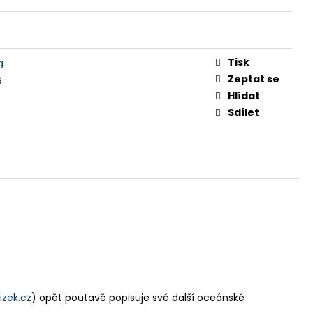
Tisk
g
g
Zeptat se
Hlídat
Sdílet
izek.cz
) opět poutavě popisuje své další oceánské
.