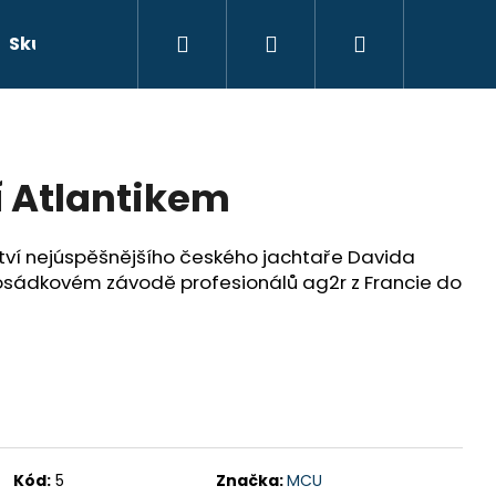
Hledat
Přihlášení
Nákupní
Skutečné příběhy
Beletrie
Doprava a platb
košík
 Atlantikem
ství nejúspěšnějšího českého jachtaře Davida
posádkovém závodě profesionálů ag2r z Francie do
Kód:
5
Značka:
MCU