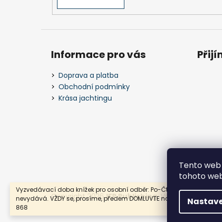
Informace pro vás
Přij
Doprava a platba
Obchodní podmínky
Krása jachtingu
Tento web 
tohoto webu
Vyzvedávací doba knížek pro osobní odběr: Po-Čt 9-17. V pátek se
Copyright 2026
IFP Publishing
. Všechna práva v
nevydává. VŽDY se, prosíme, předem DOMLUVTE na telefonu: 775 705
Nastave
868