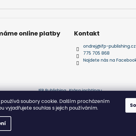
ímáme online platby
Kontakt
ondrej
@
ifp-publishing.cz
775 705 868
Najdete nás na Faceboo
IFP Publishing
Krása jachtingu
používá soubory cookie. Dalším procházením
S
 vyjadřujete souhlas s jejich používáním.
yhrazena.
ní