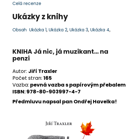
Celá recenze
Ukázky z knihy
Obsah
Ukázka 1
,
Ukázka 2
,
Ukázka 3
,
Ukázka 4
,
KNIHA Já nic, já muzikant... na
penzi
Autor:
Jiří Traxler
Počet stran:
165
Vazba:
pevná vazba s papírovým přebalem
ISBN: 978-80-903997-4-7
Předmluvu napsal pan Ondřej Havelka!