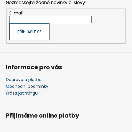
Nezmeškejte žádné novinky či slevy!
a
t
E-mail
í
PŘIHLÁSIT SE
Informace pro vás
Doprava a platba
Obchodní podmínky
Krása jachtingu
Přijímáme online platby