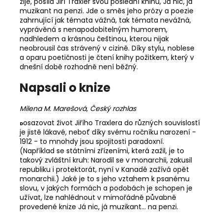
žije, posílá Jiří Traxler svou poslední knihu, Já nic, já
muzikant na penzi. Jde o směs jeho prózy a poezie
zahrnující jak témata vážná, tak témata nevážná,
vyprávěná s nenapodobitelným humorem,
nadhledem a krásnou češtinou, kterou nijak
neobrousil čas strávený v cizině. Díky stylu, noblese
a oparu poetičnosti je čtení knihy požitkem, který v
dnešní době rozhodně není běžný.
Napsali o knize
Milena M. Marešová, Český rozhlas
osazovat život Jiřího Traxlera do různých souvislostí
D
je jistě lákavé, neboť díky svému ročníku narození -
1912 - to mnohdy jsou spojitosti paradoxní.
(Například se státními zřízeními, která zažil, je to
takový zvláštní kruh: Narodil se v monarchii, zakusil
republiku i protektorát, nyní v Kanadě zažívá opět
monarchii.) Jaké je to s jeho vztahem k psanému
slovu, v jakých formách a podobách je schopen je
užívat, lze nahlédnout v mimořádně půvabně
provedené knize Já nic, já muzikant... na penzi.