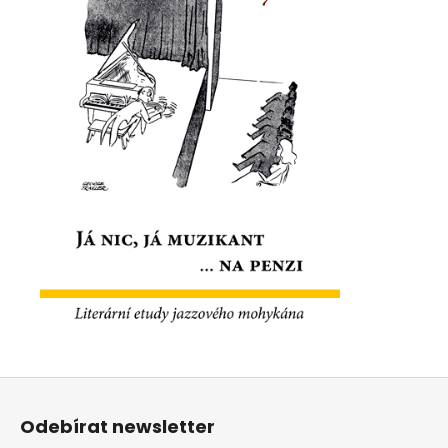
Z
á
Odebírat newsletter
p