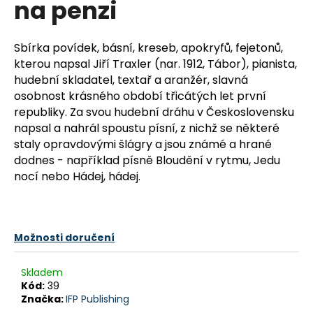
na penzi
a
j
Sbírka povídek, básní, kreseb, apokryfů, fejetonů,
í
kterou napsal Jiří Traxler (nar. 1912, Tábor), pianista,
t
hudební skladatel, textař a aranžér, slavná
?
osobnost krásného období třicátých let první
republiky. Za svou hudební dráhu v Československu
napsal a nahrál spoustu písní, z nichž se některé
staly opravdovými šlágry a jsou známé a hrané
dodnes - například písně Bloudění v rytmu, Jedu
HLEDAT
nocí nebo Hádej, hádej.
D
o
Možnosti doručení
p
o
Skladem
r
Kód:
39
u
Značka:
IFP Publishing