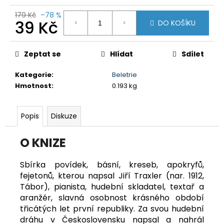
č
u
179 Kč
–78 %
39 Kč
j
DO KOŠÍKU
e
Měrná
m
cena:
Zeptat se
Hlídat
Sdílet
e
Kategorie
:
Beletrie
DAY
SKIPPER
Hmotnost
:
0.193 kg
349
Kč
Popis
Diskuze
O KNIZE
Sbírka povídek, básní, kreseb, apokryfů,
fejetonů, kterou napsal Jiří Traxler (nar. 1912,
Tábor), pianista, hudební skladatel, textař a
aranžér, slavná osobnost krásného období
třicátých let první republiky. Za svou hudební
dráhu v Československu napsal a nahrál