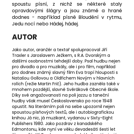
spoustu písní, z nichž se některé staly
opravdovými šlágry a jsou známé a hrané
dodnes - například písně Bloudění v rytmu,
Jedu nocí nebo Hádej, hádej.
AUTOR
Jako autor, aranžér a textař spolupracoval Jiří
Traxler s Jaroslavem Ježkem, s R.A. Dvorským a
dalšími osobnostmi tehdejší doby. Psal hudbu nejen
pro divadlo a pro muzikály, ale i pro film, například
pro dodnes známý slavný film Eva tropí hlouposti s
Natašou Gollovou a Oldřichem Novým v hlavních
rolích (režie Martin Frič). Jeho hudba zazněla také v
mnohem pozdější, slavné Svěrákově Obecné škole.
Díky své angažovanosti na poli jazzu a taneční
hudby však musel Československo po roce 1948
opustit. Na literárním poli na sebe upozornil nejen
spoustou písňových textů, ale i autobiografickou
knihou Já nic, já muzikant, vydanou v Sixty-Eight
Publishers 1980. Jako pozdrav z kanadského
Edmontonu, kde nyní ve věku devadesáti šesti let